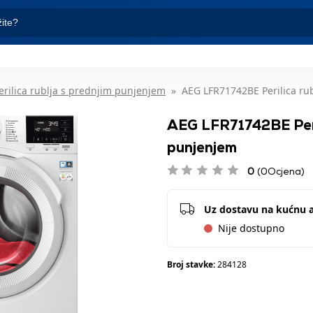
erilica rublja s prednjim punjenjem
AEG LFR71742BE Perilica ru
AEG LFR71742BE Peril
punjenjem
0
(0Ocjena)
Uz dostavu na kućnu 
Nije dostupno
Broj stavke:
284128