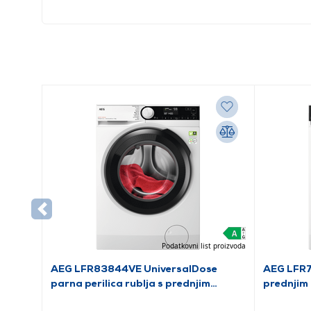
Podatkovni list proizvoda
AEG LFR83844VE UniversalDose
AEG LFR7
parna perilica rublja s prednjim
prednjim 
punjenjem