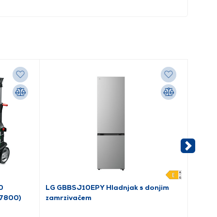
0
LG GBBSJ10EPY Hladnjak s donjim
Goren
A7800)
zamrzivačem
hladnj