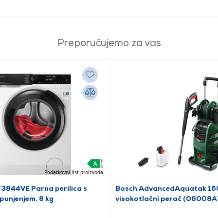
Preporučujemo za vas
Podatkovni list proizvoda
3844VE Parna perilica s
Bosch AdvancedAquatak 16
punjenjem, 8 kg
visokotlačni perač (06008