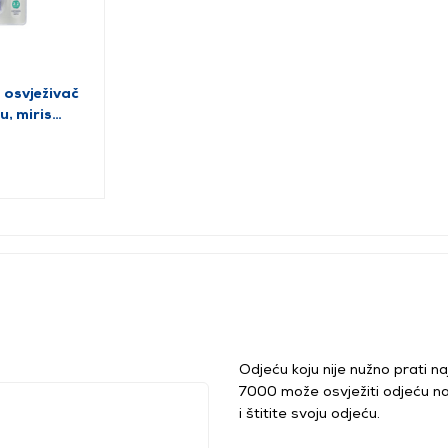
osvježivač
u, miris
Odjeću koju nije nužno prati n
7000 može osvježiti odjeću n
i štitite svoju odjeću.