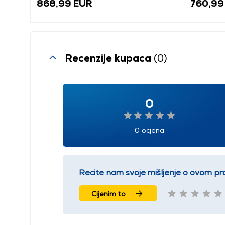
868,99 EUR
760,99
Recenzije kupaca
(0)
0
0 ocjena
Recite nam svoje mišljenje o ovom pr
Cijenim to