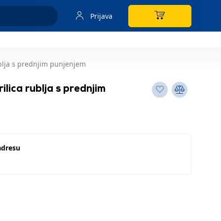
Prijava
blja s prednjim punjenjem
ica rublja s prednjim
adresu