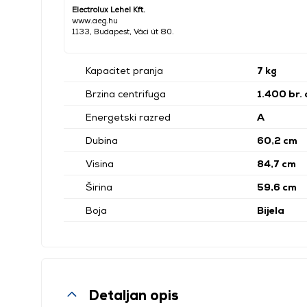
Electrolux Lehel Kft.
www.aeg.hu
1133, Budapest, Váci út 80.
Kapacitet pranja
7 kg
Brzina centrifuga
1.400 br. 
Energetski razred
A
Dubina
60,2 cm
Visina
84,7 cm
Širina
59,6 cm
Boja
Bijela
Detaljan opis