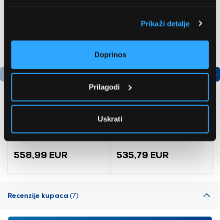
Prikaži detalje
Doprinos
Prilagodi
Podatkovni list proizvoda
Uskrati
Whirlpool
Bosch
FFWDB976258SVE
AdvancedAquatak 160
Perilica rublja, sušilica
visokotlačni perač
(06008A7800)
558,99 EUR
535,79 EUR
Recenzije kupaca
(7)