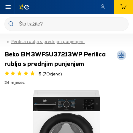
Perilica rublja s prednjim punjenjem
Beko BM3WFSU37213WP Perilica
rublja s prednjim punjenjem
5
(7Ocjena)
24 mjesec