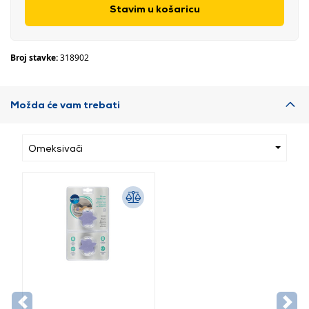
Stavim u košaricu
Broj stavke:
318902
Možda će vam trebati
Omeksivači