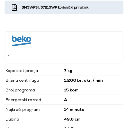
BM3WFSU37213WP korisnički priručnik
, ,
Kapacitet pranja
7 kg
Brzina centrifuga
1.200 br. okr. / min
Broj programa
15 kom
Energetski razred
A
Najkraći program
14 minuta
Dubina
49,6 cm