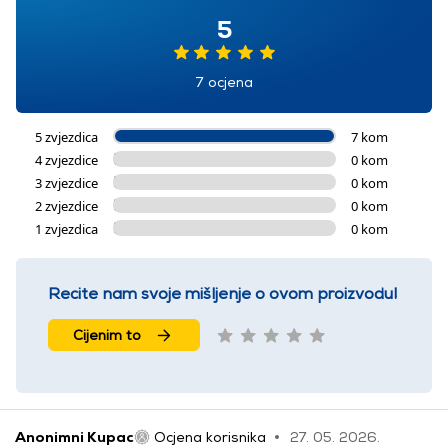
5
7 ocjena
5 zvjezdica
7 kom
4 zvjezdice
0 kom
3 zvjezdice
0 kom
2 zvjezdice
0 kom
1 zvjezdica
0 kom
Recite nam svoje mišljenje o ovom proizvodu!
Cijenim to
Anonimni Kupac
Ocjena korisnika
27. 05. 2026.