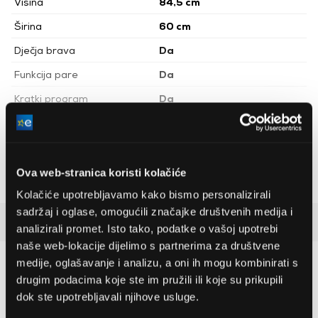
Visina
84,5 cm
Širina
60 cm
Dječja brava
Da
Funkcija pare
Da
Kratki program
Da
Zaštita od plavljenja vodom
Da
Glasnoća rada centrifuge
74 dBA
Nastavit ću čitati
Čišćenje bubnja
Da
Ova web-stranica koristi kolačiće
Kolačiće upotrebljavamo kako bismo personalizirali
Boja
Bijela
sadržaj i oglase, omogućili značajke društvenih medija i
Perilica rublja s prednjim
Detaljan opis
Vrsta perilice rublja
analizirali promet. Isto tako, podatke o vašoj upotrebi
punjenjem
naše web-lokacije dijelimo s partnerima za društvene
Uska
Da
medije, oglašavanje i analizu, a oni ih mogu kombinirati s
Preporučujemo za vas
drugim podacima koje ste im pružili ili koje su prikupili
dok ste upotrebljavali njihove usluge.