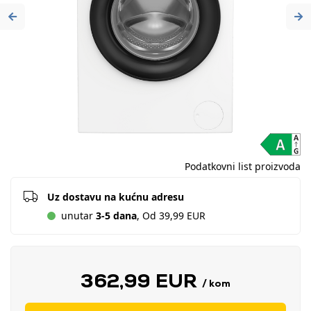
Previous
Ne
Podatkovni list proizvoda
Uz dostavu na kućnu adresu
unutar
3-5 dana
, Od 39,99 EUR
362,99 EUR
/ kom