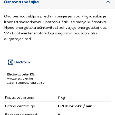
Osnovna značajka
Ova perilica rublja s prednjim punjenjem od 7 kg idealan je
izbor za svakodnevnu upotrebu, čak i za manja kućanstva.
Njena energetska učinkovitost zahvaljuje energetskoj klasi
"A" i EcoInverter motoru koji osigurava pouzdan, tih i
dugotrajan rad.
Electrolux Lehel Kft.
www.electrolux.hu
1133, Budapest, Váci út 80.
Kapacitet pranja
7 kg
Brzina centrifuga
1.200 br. okr. / min
Energetski razred
A