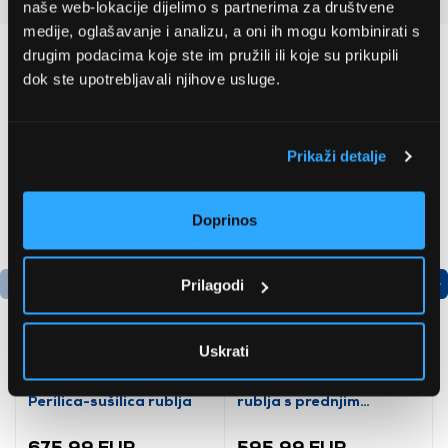
naše web-lokacije dijelimo s partnerima za društvene
medije, oglašavanje i analizu, a oni ih mogu kombinirati s
drugim podacima koje ste im pružili ili koje su prikupili
Preporučujemo za vas
dok ste upotrebljavali njihove usluge.
Prikaži detalje
Doprinos
Prilagodi
Podatkovni list proizvoda
Uskrati
LG F4DR509SBW
LG F2X50S9THB Perilica
Perilica-sušilica rublja
rublja s prednjim
punjenjem
675,99 EUR
595,99 EUR