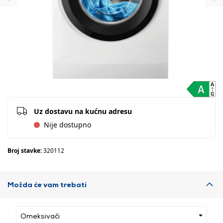
Previous
Ne
Uz dostavu na kućnu adresu
Nije dostupno
Broj stavke:
320112
Možda će vam trebati
Omeksivači