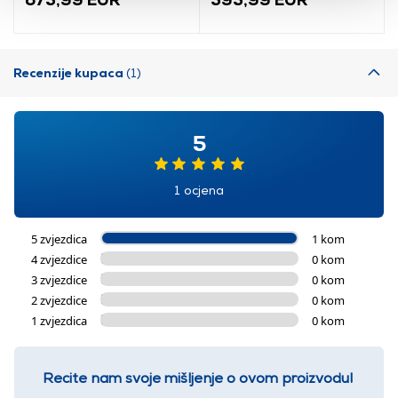
Recenzije kupaca
(1)
5
1 ocjena
5 zvjezdica
1 kom
4 zvjezdice
0 kom
3 zvjezdice
0 kom
2 zvjezdice
0 kom
1 zvjezdica
0 kom
Recite nam svoje mišljenje o ovom proizvodu!