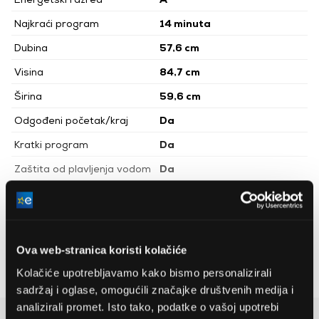
Najkraći program
14 minuta
Dubina
57,6 cm
Visina
84,7 cm
Širina
59,6 cm
Odgođeni početak/kraj
Da
Kratki program
Da
Zaštita od plavljenja vodom
Da
Glasnoća rada centrifuge
74 dBA
Sportski program
Da
Boja
Bijela
Ova web-stranica koristi kolačiće
Nastavit ću čitati
Perilica rublja s prednjim
Vrsta perilice rublja
Kolačiće upotrebljavamo kako bismo personalizirali
punjenjem
sadržaj i oglase, omogućili značajke društvenih medija i
analizirali promet. Isto tako, podatke o vašoj upotrebi
Detaljan opis