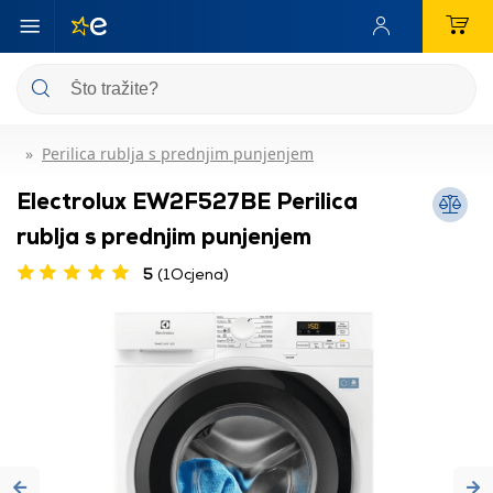
Perilica rublja s prednjim punjenjem
Electrolux EW2F527BE Perilica
rublja s prednjim punjenjem
5
(1Ocjena)