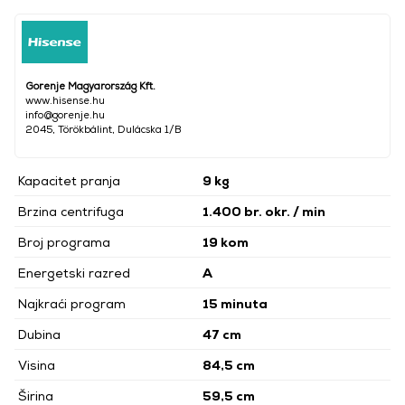
Gorenje Magyarország Kft.
www.hisense.hu
info@gorenje.hu
2045, Törökbálint, Dulácska 1/B
Kapacitet pranja
9 kg
Brzina centrifuga
1.400 br. okr. / min
Broj programa
19 kom
Energetski razred
A
Najkraći program
15 minuta
Dubina
47 cm
Visina
84,5 cm
Širina
59,5 cm