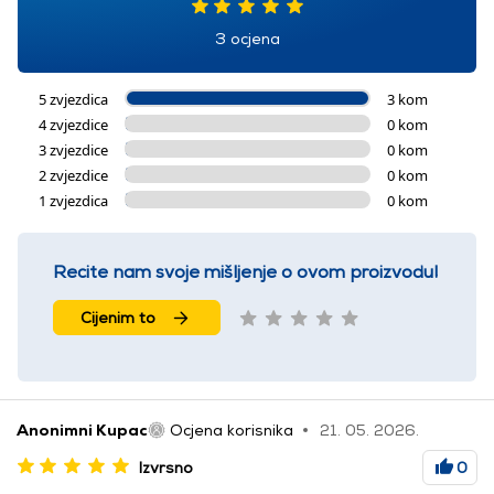
3 ocjena
5 zvjezdica
3 kom
4 zvjezdice
0 kom
3 zvjezdice
0 kom
2 zvjezdice
0 kom
1 zvjezdica
0 kom
Recite nam svoje mišljenje o ovom proizvodu!
Cijenim to
Anonimni Kupac
Ocjena korisnika
21. 05. 2026.
Izvrsno
0