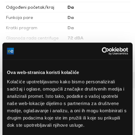
Odgođeni početak/kraj
Da
Funkcija pare
Da
Kratki program
Da
Glasnoća rada centrifuge
72 dBA
Sportski program
Da
Nastavit ću čitati
Program za bebe
Da
Boja
Bijela
Ova web-stranica koristi kolačiće
Perilica rublja s prednjim
Detaljan opis
Vrsta perilice rublja
Kolačiće upotrebljavamo kako bismo personalizirali
punjenjem
sadržaj i oglase, omogućili značajke društvenih medija i
analizirali promet. Isto tako, podatke o vašoj upotrebi
Preporučujemo za vas
naše web-lokacije dijelimo s partnerima za društvene
medije, oglašavanje i analizu, a oni ih mogu kombinirati s
drugim podacima koje ste im pružili ili koje su prikupili
dok ste upotrebljavali njihove usluge.