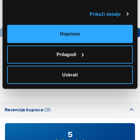
Prikaži detalje
Doprinos
Podatkovni list proizvoda
Podatkovni list proizvoda
Prilagodi
Bosch WGG244Z2BY
LG F2WR508SBM
Perilica rublja s prednjim
Perilica rublja s prednjim
Uskrati
punjenjem
punjenjem
590,99 EUR
578,99 EUR
Recenzije kupaca
(3)
5