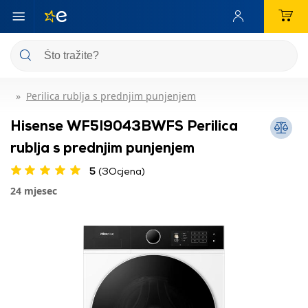
Perilica rublja s prednjim punjenjem
Hisense WF5I9043BWFS Perilica
rublja s prednjim punjenjem
5
(3Ocjena)
24 mjesec