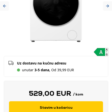
Previous
Ne
Uz dostavu na kućnu adresu
unutar
3-5 dana
, Od 39,99 EUR
529,00 EUR
/ kom
Stavim u košaricu