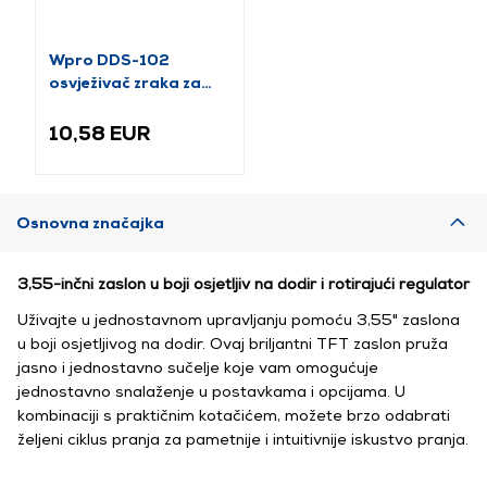
Wpro DDS-102
osvježivač zraka za
sušilicu, miris lavande
10,58 EUR
Osnovna značajka
3,55-inčni zaslon u boji osjetljiv na dodir i rotirajući regulator
Uživajte u jednostavnom upravljanju pomoću 3,55" zaslona
u boji osjetljivog na dodir. Ovaj briljantni TFT zaslon pruža
jasno i jednostavno sučelje koje vam omogućuje
jednostavno snalaženje u postavkama i opcijama. U
kombinaciji s praktičnim kotačićem, možete brzo odabrati
željeni ciklus pranja za pametnije i intuitivnije iskustvo pranja.