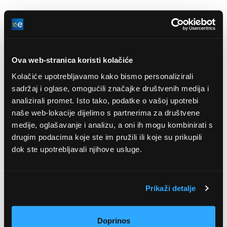
Samsung Electronics Magyar Zrt.
Ova web-stranica koristi kolačiće
www.samsung.com/hu/
5126, Jászfényszaru, Samsung tér 1
Kolačiće upotrebljavamo kako bismo personalizirali
sadržaj i oglase, omogućili značajke društvenih medija i
Kapacitet pranja
11 kg
analizirali promet. Isto tako, podatke o vašoj upotrebi
naše web-lokacije dijelimo s partnerima za društvene
Brzina centrifuga
1.400 br. okr. / min
medije, oglašavanje i analizu, a oni ih mogu kombinirati s
Energetski razred
A
drugim podacima koje ste im pružili ili koje su prikupili
dok ste upotrebljavali njihove usluge.
Dubina
60 cm
Visina
85 cm
Širina
60 cm
Prikaži detalje
Odgođeni početak/kraj
Da
Dječja brava
Da
Doprinos