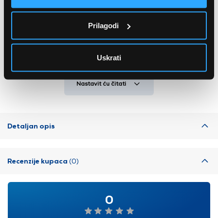
Funkcija pare
Da
Kratki program
Da
Prilagodi
Glasnoća rada centrifuge
72 dBA
Uskrati
Sportski program
Da
Program za bebe
Da
Nastavit ću čitati
Boja
Bijela
Perilica rublja s prednjim
Vrsta perilice rublja
punjenjem
Detaljan opis
Recenzije kupaca
(0)
0