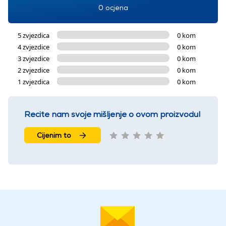
0 ocjena
5 zvjezdica
0 kom
4 zvjezdice
0 kom
3 zvjezdice
0 kom
2 zvjezdice
0 kom
1 zvjezdica
0 kom
Recite nam svoje mišljenje o ovom proizvodu!
Cijenim to