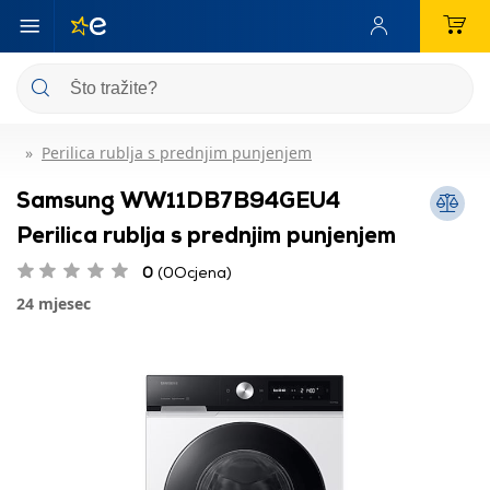
Perilica rublja s prednjim punjenjem
Samsung WW11DB7B94GEU4
Perilica rublja s prednjim punjenjem
0
(0Ocjena)
24 mjesec