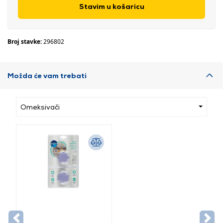
Stavim u košaricu
Broj stavke:
296802
Možda će vam trebati
Omeksivači