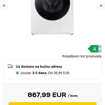
Previous
Ne
Podatkovni list proizvoda
Uz dostavu na kućnu adresu
unutar
3-5 dana
, Od 39,99 EUR
867,99 EUR
/ kom