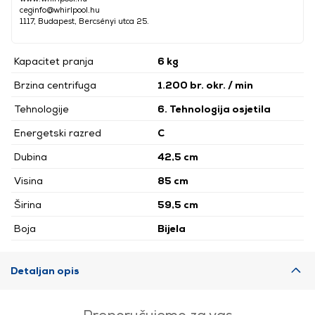
ceginfo@whirlpool.hu
1117, Budapest, Bercsényi utca 25.
Kapacitet pranja
6 kg
Brzina centrifuga
1.200 br. okr. / min
Tehnologije
6. Tehnologija osjetila
Energetski razred
C
Dubina
42,5 cm
Visina
85 cm
Širina
59,5 cm
Boja
Bijela
Detaljan opis