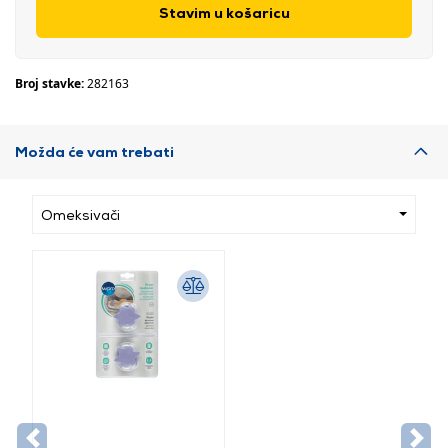
Stavim u košaricu
Broj stavke:
282163
Možda će vam trebati
Omeksivači