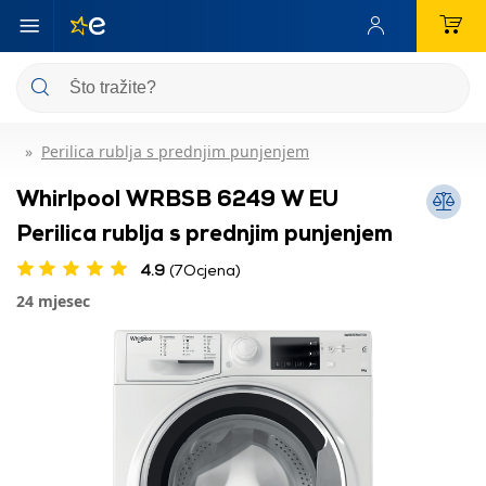
Perilica rublja s prednjim punjenjem
Whirlpool WRBSB 6249 W EU
Perilica rublja s prednjim punjenjem
4.9
(7Ocjena)
24 mjesec