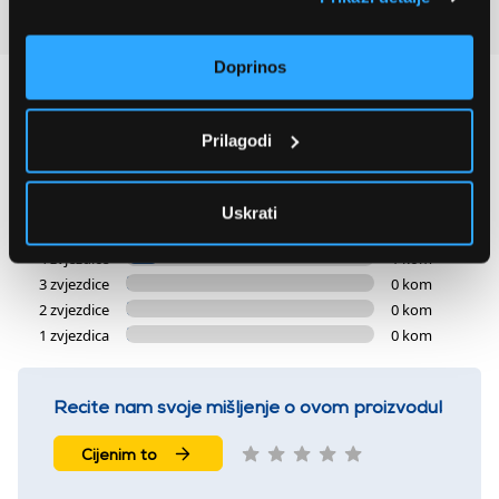
Recenzije kupaca
(7)
Doprinos
4.9
Prilagodi
7 ocjena
Uskrati
5 zvjezdica
6 kom
4 zvjezdice
1 kom
3 zvjezdice
0 kom
2 zvjezdice
0 kom
1 zvjezdica
0 kom
Recite nam svoje mišljenje o ovom proizvodu!
Cijenim to