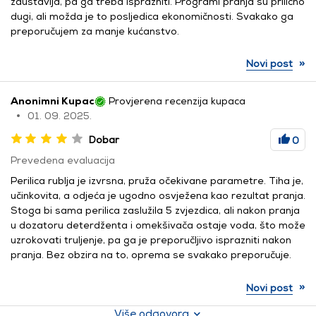
zaustavlja, pa ga treba isprazniti. Programi pranja su prilično
dugi, ali možda je to posljedica ekonomičnosti. Svakako ga
preporučujem za manje kućanstvo.
»
Novi post
Anonimni Kupac
Provjerena recenzija kupaca
01. 09. 2025.
Dobar
0
Prevedena evaluacija
Perilica rublja je izvrsna, pruža očekivane parametre. Tiha je,
učinkovita, a odjeća je ugodno osvježena kao rezultat pranja.
Stoga bi sama perilica zaslužila 5 zvjezdica, ali nakon pranja
u dozatoru deterdženta i omekšivača ostaje voda, što može
uzrokovati truljenje, pa ga je preporučljivo isprazniti nakon
pranja. Bez obzira na to, oprema se svakako preporučuje.
»
Novi post
Više odgovora