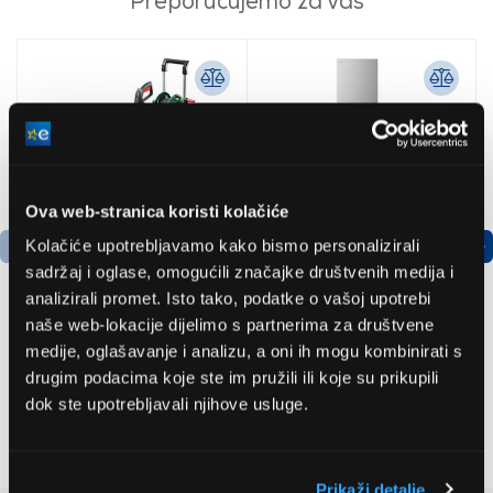
Preporučujemo za vas
Ova web-stranica koristi kolačiće
Kolačiće upotrebljavamo kako bismo personalizirali
sadržaj i oglase, omogućili značajke društvenih medija i
analizirali promet. Isto tako, podatke o vašoj upotrebi
naše web-lokacije dijelimo s partnerima za društvene
medije, oglašavanje i analizu, a oni ih mogu kombinirati s
Bosch
LG GBBSJ10EPY
AdvancedAquatak 160
Hladnjak s donjim
drugim podacima koje ste im pružili ili koje su prikupili
visokotlačni perač
zamrzivačem
dok ste upotrebljavali njihove usluge.
(06008A7800)
535,79 EUR
509,99 EUR
Prikaži detalje