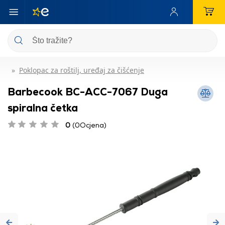
Poklopac za roštilj, uređaj za čišćenje
Barbecook BC-ACC-7067 Duga
spiralna četka
0
(0Ocjena)