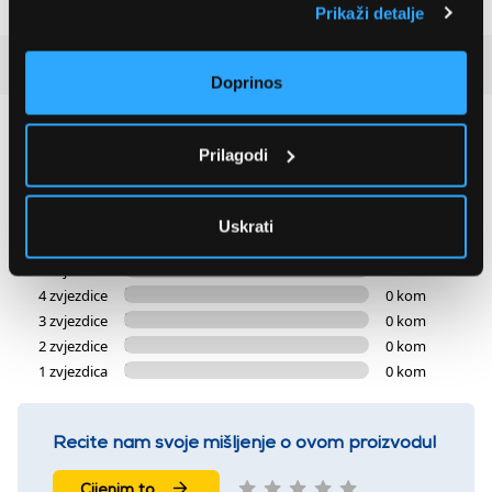
Prikaži detalje
Recenzije kupaca
(0)
Doprinos
0
Prilagodi
0 ocjena
Uskrati
5 zvjezdica
0 kom
4 zvjezdice
0 kom
3 zvjezdice
0 kom
2 zvjezdice
0 kom
1 zvjezdica
0 kom
Recite nam svoje mišljenje o ovom proizvodu!
Cijenim to