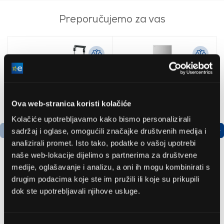
Preporučujemo za vas
Ova web-stranica koristi kolačiće
Kolačiće upotrebljavamo kako bismo personalizirali
sadržaj i oglase, omogućili značajke društvenih medija i
analizirali promet. Isto tako, podatke o vašoj upotrebi
naše web-lokacije dijelimo s partnerima za društvene
medije, oglašavanje i analizu, a oni ih mogu kombinirati s
Bosch
LG GBBSJ10EPY
drugim podacima koje ste im pružili ili koje su prikupili
AdvancedAquatak 160
Hladnjak s donjim
dok ste upotrebljavali njihove usluge.
visokotlačni perač
zamrzivačem
(06008A7800)
535,79 EUR
504,99 EUR