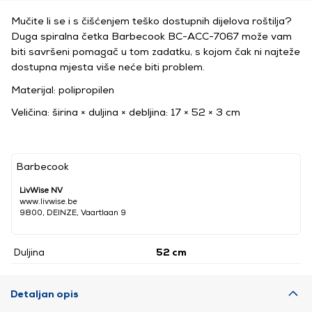
Mučite li se i s čišćenjem teško dostupnih dijelova roštilja?
Duga spiralna četka Barbecook BC-ACC-7067 može vam
biti savršeni pomagač u tom zadatku, s kojom čak ni najteže
dostupna mjesta više neće biti problem.
Materijal: polipropilen
Veličina: širina × duljina × debljina: 17 × 52 × 3 cm
Barbecook
LivWise NV
www.livwise.be
9800, DEINZE, Vaartlaan 9
Duljina
52 cm
Detaljan opis