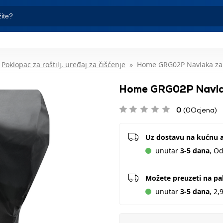
Poklopac za roštilj, uređaj za čišćenje
Home GRG02P Navlaka za p
Home GRG02P Navlaka
0
(0Ocjena)
Uz dostavu na kućnu 
unutar
3-5 dana
, O
Možete preuzeti na p
unutar
3-5 dana
, 2,