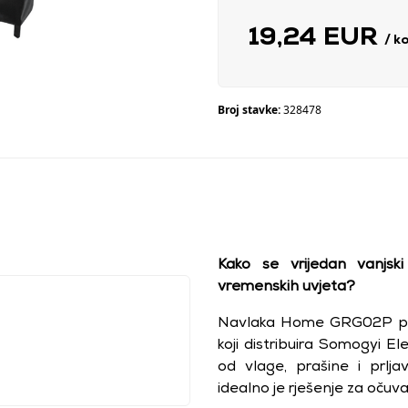
19,24 EUR
/ k
Broj stavke:
328478
Kako se vrijedan vanjski 
vremenskih uvjeta?
Navlaka Home GRG02P pose
koji distribuira Somogyi El
od vlage, prašine i prlja
idealno je rješenje za očuvan