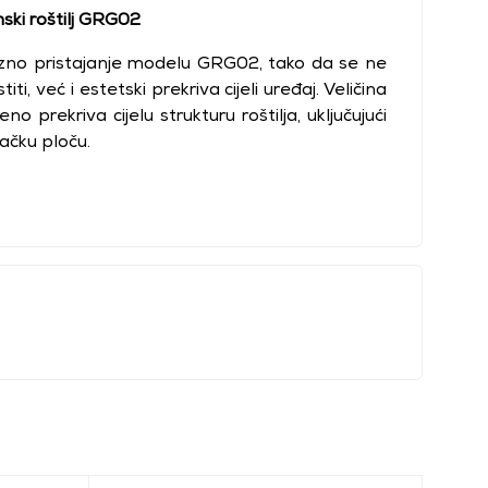
ski roštilj GRG02
zno pristajanje modelu GRG02, tako da se ne
i, već i estetski prekriva cijeli uređaj. Veličina
 prekriva cijelu strukturu roštilja, uključujući
jačku ploču.