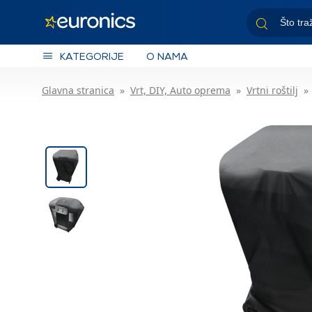
KATEGORIJE
O NAMA
Glavna stranica
Vrt, DIY, Auto oprema
Vrtni roštilj