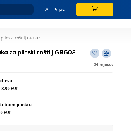
Prijava
linski roštilj GRG02
 za plinski roštilj GRG02
24 mjesec
adresu
d 3,99 EUR
aketnom punktu.
99 EUR