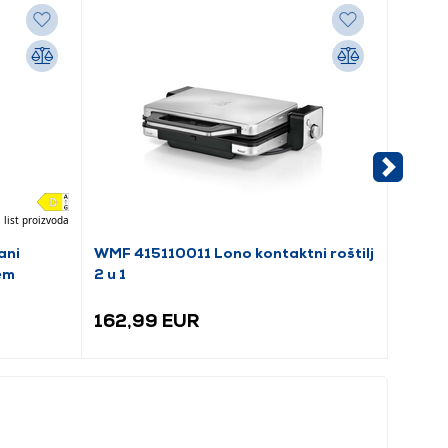
 list proizvoda
ani
WMF 415110011 Lono kontaktni roštilj
Tefal 
em
2 u 1
roštilj
162,99 EUR
88,9