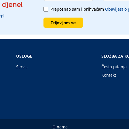
 cijene!
Prepoznao sam i prihvaćam
Obavijest o 
r!
Prijavljam se
USLUGE
SLUŽBA ZA K
Servis
Česta pitanja
Kontakt
O nama