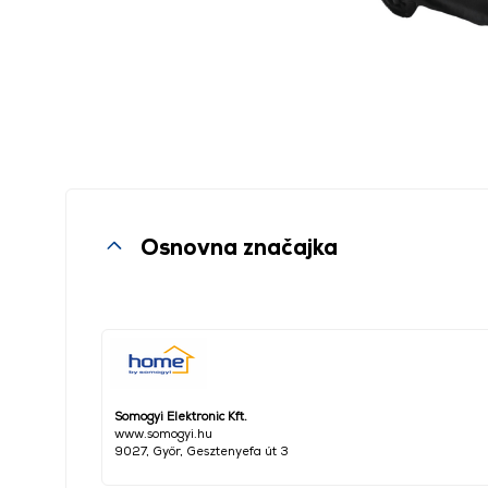
Osnovna značajka
Somogyi Elektronic Kft.
www.somogyi.hu
9027, Győr, Gesztenyefa út 3