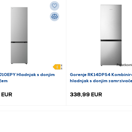
Podatkovni
10EPY Hladnjak s donjim
Gorenje RK14DPS4 Kombinir
čem
hladnjak s donjim zamrzivač
 EUR
338,99 EUR