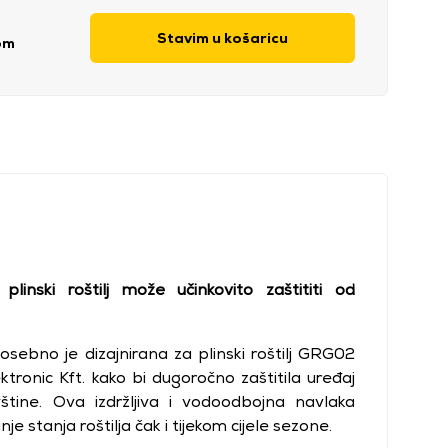
Stavim u košaricu
om
plinski roštilj može učinkovito zaštititi od
bno je dizajnirana za plinski roštilj GRG02
ektronic Kft. kako bi dugoročno zaštitila uređaj
vštine. Ova izdržljiva i vodoodbojna navlaka
je stanja roštilja čak i tijekom cijele sezone.