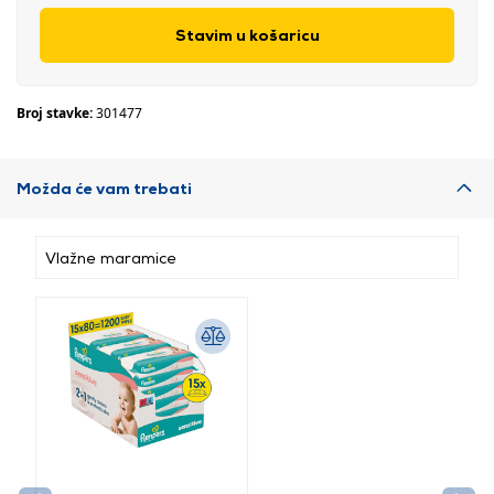
Stavim u košaricu
Broj stavke:
301477
Možda će vam trebati
Vlažne maramice