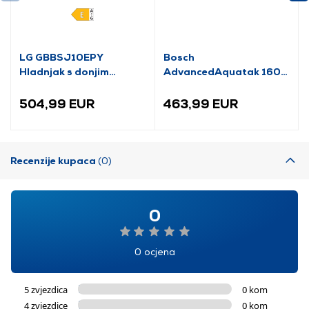
LG GBBSJ10EPY
Bosch
Hladnjak s donjim
AdvancedAquatak 160
zamrzivačem
visokotlačni perač
(06008A7800)
504,99 EUR
463,99 EUR
Recenzije kupaca
(0)
0
0 ocjena
5 zvjezdica
0 kom
4 zvjezdice
0 kom