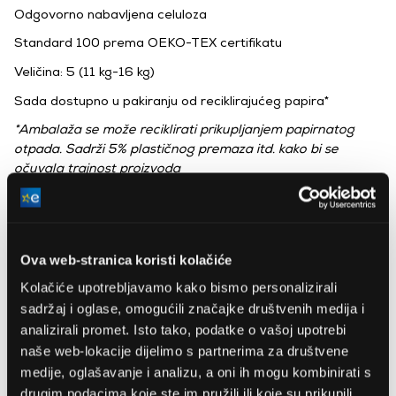
Odgovorno nabavljena celuloza
Standard 100 prema OEKO-TEX certifikatu
Veličina: 5 (11 kg-16 kg)
Sada dostupno u pakiranju od reciklirajućeg papira*
*Ambalaža se može reciklirati prikupljanjem papirnatog
otpada. Sadrži 5% plastičnog premaza itd. kako bi se
očuvala trajnost proizvoda
Ova web-stranica koristi kolačiće
Kolačiće upotrebljavamo kako bismo personalizirali
Procter&Gamble Magyarország Kkt.
www.pg.com
sadržaj i oglase, omogućili značajke društvenih medija i
informacio.im@pg.com
analizirali promet. Isto tako, podatke o vašoj upotrebi
1082, Budapest, Kisfaludi utca 38.
naše web-lokacije dijelimo s partnerima za društvene
medije, oglašavanje i analizu, a oni ih mogu kombinirati s
Veličina pelena
5
drugim podacima koje ste im pružili ili koje su prikupili