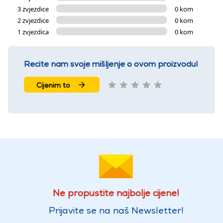
3 zvjezdice
0 kom
2 zvjezdice
0 kom
1 zvjezdica
0 kom
Recite nam svoje mišljenje o ovom proizvodu!
Cijenim to
Ne propustite najbolje cijene!
Prijavite se na naš Newsletter!