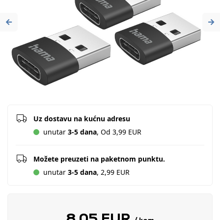
Previous
Ne
Uz dostavu na kućnu adresu
unutar
3-5 dana
, Od 3,99 EUR
Možete preuzeti na paketnom punktu.
unutar
3-5 dana
, 2,99 EUR
8,05 EUR
/ kom