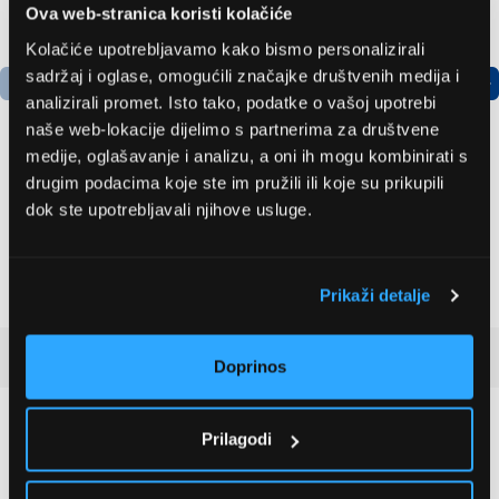
Ova web-stranica koristi kolačiće
Kolačiće upotrebljavamo kako bismo personalizirali
sadržaj i oglase, omogućili značajke društvenih medija i
analizirali promet. Isto tako, podatke o vašoj upotrebi
naše web-lokacije dijelimo s partnerima za društvene
medije, oglašavanje i analizu, a oni ih mogu kombinirati s
drugim podacima koje ste im pružili ili koje su prikupili
LG GBBSJ10EPY
Bosch
dok ste upotrebljavali njihove usluge.
Hladnjak s donjim
AdvancedAquatak 160
zamrzivačem
visokotlačni perač
(06008A7800)
504,99 EUR
463,99 EUR
Prikaži detalje
Recenzije kupaca
(1)
Doprinos
5
Prilagodi