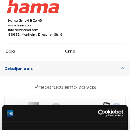
Hama GmbH & Co KG
www.hama.com
info.de@hama.com
86652, Monheim, Dresdner Str. 9
Boja
Crno
Detaljan opis
Preporučujemo za vas