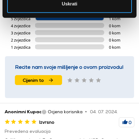
1 ocjena
Uskrati
5 zvjezdica
1 kom
4 zvjezdice
0 kom
3 zvjezdice
0 kom
2 zvjezdice
0 kom
1 zvjezdica
0 kom
Recite nam svoje mišljenje o ovom proizvodu!
Cijenim to
Anonimni Kupac
Ocjena korisnika
04. 07. 2024.
Izvrsno
0
Prevedena evaluacija