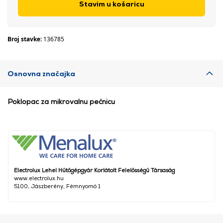
Stavim u košaricu
Broj stavke:
136785
Osnovna značajka
Poklopac za mikrovalnu pećnicu
Electrolux Lehel Hűtőgépgyár Korlátolt Felelősségű Társaság
www.electrolux.hu
5100, Jászberény, Fémnyomó 1