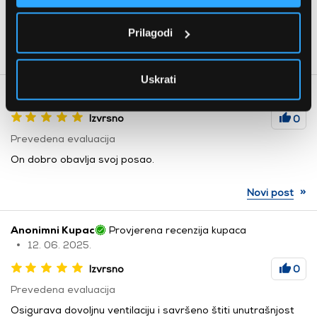
Cijenim to
Prilagodi
Uskrati
Anonimni Kupac
Ocjena korisnika
24. 07. 2025.
Izvrsno
0
Prevedena evaluacija
On dobro obavlja svoj posao.
»
Novi post
Anonimni Kupac
Provjerena recenzija kupaca
12. 06. 2025.
Izvrsno
0
Prevedena evaluacija
Osigurava dovoljnu ventilaciju i savršeno štiti unutrašnjost