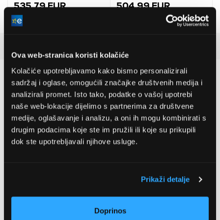
(06008A7800)
535,79 EUR
504,99 EUR
Recenzije kupaca
(6)
Ova web-stranica koristi kolačiće
Kolačiće upotrebljavamo kako bismo personalizirali
4.7
sadržaj i oglase, omogućili značajke društvenih medija i
analizirali promet. Isto tako, podatke o vašoj upotrebi
naše web-lokacije dijelimo s partnerima za društvene
6 ocjena
medije, oglašavanje i analizu, a oni ih mogu kombinirati s
drugim podacima koje ste im pružili ili koje su prikupili
5 zvjezdica
5 kom
dok ste upotrebljavali njihove usluge.
4 zvjezdice
0 kom
3 zvjezdice
1 kom
2 zvjezdice
0 kom
Prikaži detalje
1 zvjezdica
0 kom
Doprinos
Recite nam svoje mišljenje o ovom proizvodu!