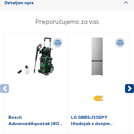
Detaljan opis
Preporučujemo za vas
Bosch
LG GBBSJ10EPY
AdvancedAquatak 160
Hladnjak s donjim
visokotlačni perač
zamrzivačem