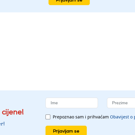
 cijene!
Prepoznao sam i prihvaćam
Obavijest o 
r!
Prijavljam se