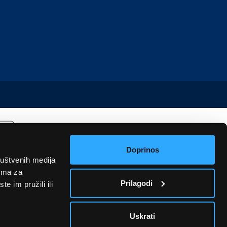
Doprinos
ruštvenih medija
rima za
Prilagodi
e im pružili ili
Uskrati
u informativnog