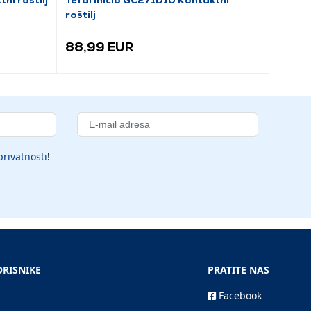
roštilj
napaj
88,99 EUR
85,9
privatnosti
!
ORISNIKE
PRATITE NAS
Facebook