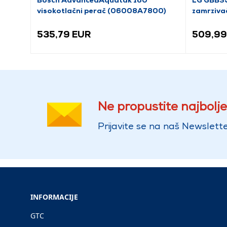
visokotlačni perač (06008A7800)
zamrziva
535,79 EUR
509,99
Ne propustite najbolje
Prijavite se na naš Newslette
INFORMACIJE
GTC