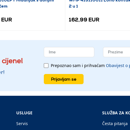
čem
2 u 1
 EUR
162,99 EUR
 cijene!
Prepoznao sam i prihvaćam
Obavijest o 
r!
Prijavljam se
USLUGE
SLUŽBA ZA K
Servis
Česta pitanja