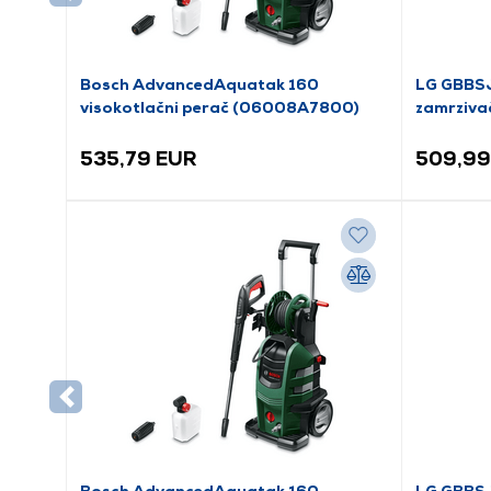
Bosch AdvancedAquatak 160
LG GBBSJ
visokotlačni perač (06008A7800)
zamrziva
535,79 EUR
509,99
Bosch AdvancedAquatak 160
LG GBBSJ