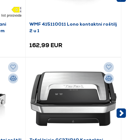
 list proizvoda
ani
WMF 415110011 Lono kontaktni roštilj
Tefal 
em
2 u 1
roštilj
162,99 EUR
88,9
i roštilj
Tefal Inicio GC271D10 Kontaktni
Coole