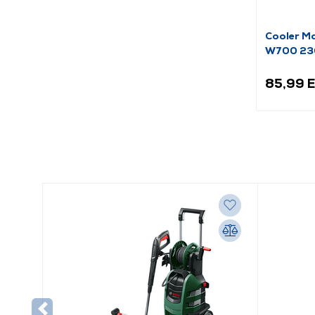
Cooler Ma
W700 230
(MPW-70
85,99 