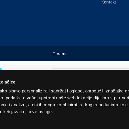
Kontakt
O nama
kolačiće
ko bismo personalizirali sadržaj i oglase, omogućili značajke d
tako, podatke o vašoj upotrebi naše web-lokacije dijelimo s partne
© 2026. Sva prava pridržana! Euronics Technical Store Chain
je i analizu, a oni ih mogu kombinirati s drugim podacima koje st
otrebljavali njihove usluge.
 u EUR i uključuju PDV. Služimo samo količine za kućanstvo. Navedene cijene, slike i opisi s