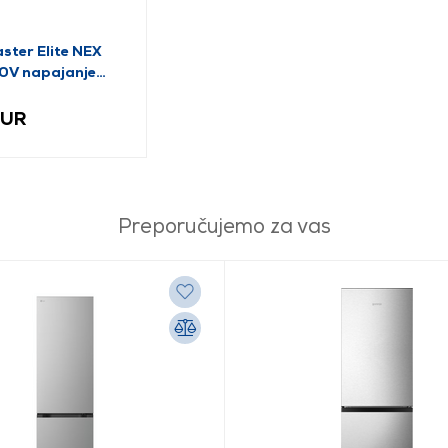
ster Elite NEX
V napajanje
01-ACBW-BEU)
EUR
Preporučujemo za vas