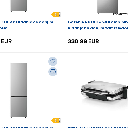
Podatkovni
10EPY Hladnjak s donjim
Gorenje RK14DPS4 Kombinir
čem
hladnjak s donjim zamrzivač
 EUR
338,99 EUR
10EPY Hladnjak s donjim
WMF 415110011 Lono kontaktn