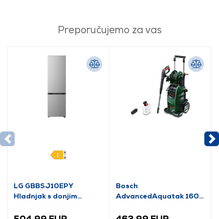
Preporučujemo za vas
LG GBBSJ10EPY
Bosch
Hladnjak s donjim
AdvancedAquatak 160
zamrzivačem
visokotlačni perač
(06008A7800)
504,99 EUR
463,99 EUR