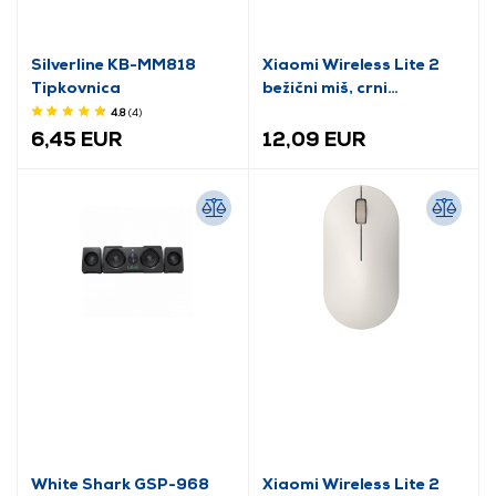
Silverline KB-MM818
Xiaomi Wireless Lite 2
Tipkovnica
bežični miš, crni
(BHR8916GL)
4.8
(4
)
6,45 EUR
12,09 EUR
White Shark GSP-968
Xiaomi Wireless Lite 2