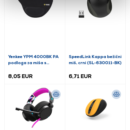
Yenkee YPM 4000BK PA
SpeedLink Kappa bežični
podloga za miša s
miš, crni (SL-630011-BK)
naslonom za zglob
8,05 EUR
6,71 EUR