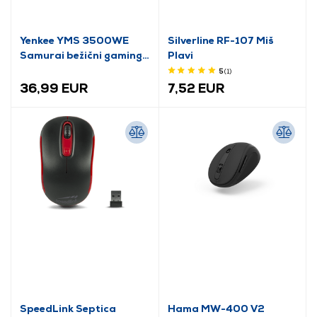
Yenkee YMS 3500WE
Silverline RF-107 Miš
Samurai bežični gaming
Plavi
miš
5
(1
)
36,99 EUR
7,52 EUR
SpeedLink Septica
Hama MW-400 V2