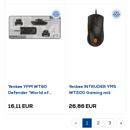
Yenkee YPM WT90
Yenkee INTRUDER YMS
Defender 'World of
WT200 Gaming miš
Tanks' podloga za miš
16,11 EUR
26,86 EUR
«
1
2
3
»