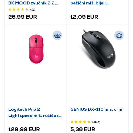
BK MOOD zvučnik 2.2,
bežični miš, bijeli
crni
(BHR8915GL)
4
(1
)
26,99 EUR
12,09 EUR
Logitech Pro 2
GENIUS DX-110 miš, crni
Lightspeed miš, ružičasti
(910-007309)
4.8
(4
)
129,99 EUR
5,38 EUR