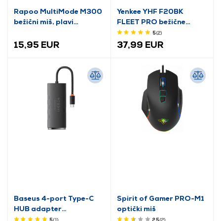
Rapoo MultiMode M300
Yenkee YHF F20BK
bežični miš, plavi
FLEET PRO bežične
(184342)
handsfree slušalice
5
(2
)
15,95 EUR
37,99 EUR
Baseus 4-port Type-C
Spirit of Gamer PRO-M1
HUB adapter
optički miš
(WKQX030301)
5
(1
)
2.5
(2
)