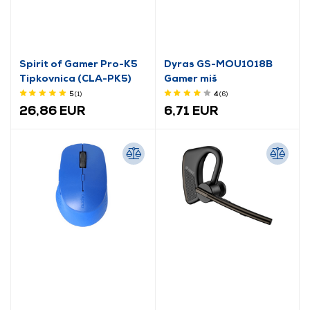
Spirit of Gamer Pro-K5
Dyras GS-MOU1018B
Tipkovnica (CLA-PK5)
Gamer miš
5
(1
)
4
(6
)
26,86 EUR
6,71 EUR