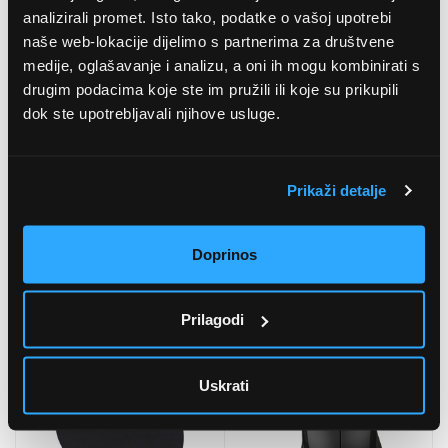
analizirali promet. Isto tako, podatke o vašoj upotrebi
naše web-lokacije dijelimo s partnerima za društvene
medije, oglašavanje i analizu, a oni ih mogu kombinirati s
drugim podacima koje ste im pružili ili koje su prikupili
dok ste upotrebljavali njihove usluge.
Prikaži detalje
Doprinos
Logitech podloga za
Hama MW-400 V2
miša, ljubičasta (956-
bežični optički miš, crveni
000149)
(173028)
Prilagodi
16,11 EUR
12,09 EUR
Uskrati