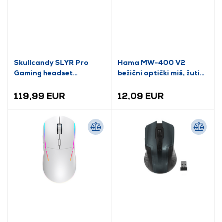
Skullcandy SLYR Pro
Hama MW-400 V2
Gaming headset
bežični optički miš, žuti
(S6SPY-P003)
(173029)
119,99 EUR
12,09 EUR