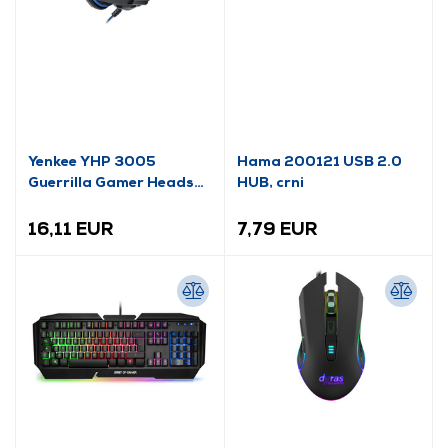
Yenkee YHP 3005
Hama 200121 USB 2.0
Guerrilla Gamer Headset
HUB, crni
s mikrofonom,
crna/plava
16,11 EUR
7,79 EUR