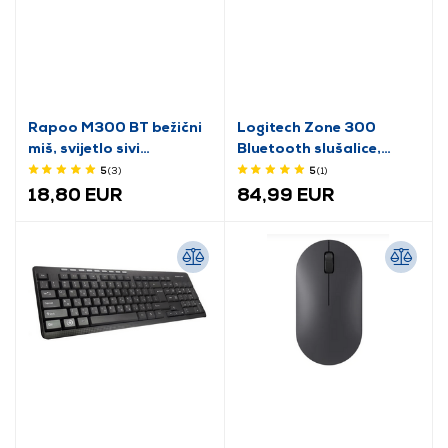
Rapoo M300 BT bežični
Logitech Zone 300
miš, svijetlo sivi
Bluetooth slušalice,
(184340)
ponoćno crne (981-
5
(3
)
5
(1
)
001407)
18,80 EUR
84,99 EUR