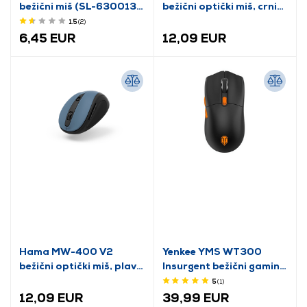
bežični miš (SL-630013-
bežični optički miš, crni
BKRD)
(173026)
1.5
(2
)
6,45 EUR
12,09 EUR
Hama MW-400 V2
Yenkee YMS WT300
bežični optički miš, plavi
Insurgent bežični gaming
(173027)
miš
5
(1
)
12,09 EUR
39,99 EUR