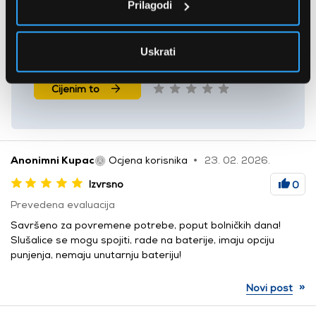
Prilagodi
1 zvjezdica
0 kom
Uskrati
Recite nam svoje mišljenje o ovom proizvodu!
Cijenim to
Anonimni Kupac
Ocjena korisnika
23. 02. 2026.
Izvrsno
0
Prevedena evaluacija
Savršeno za povremene potrebe, poput bolničkih dana!
Slušalice se mogu spojiti, rade na baterije, imaju opciju
punjenja, nemaju unutarnju bateriju!
»
Novi post