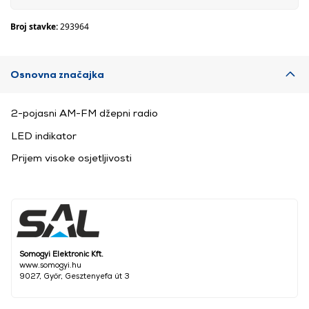
Broj stavke:
293964
Osnovna značajka
2-pojasni AM-FM džepni radio
LED indikator
Prijem visoke osjetljivosti
Somogyi Elektronic Kft.
www.somogyi.hu
9027, Győr, Gesztenyefa út 3