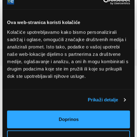
Bosch
LG GBBSJ10EPY
AdvancedAquatak 160
Hladnjak s donjim
Ova web-stranica koristi kolačiće
visokotlačni perač
zamrzivačem
(06008A7800)
535,79 EUR
504,99 EUR
Kolačiće upotrebljavamo kako bismo personalizirali
sadržaj i oglase, omogućili značajke društvenih medija i
analizirali promet. Isto tako, podatke o vašoj upotrebi
naše web-lokacije dijelimo s partnerima za društvene
Recenzije kupaca
(2)
medije, oglašavanje i analizu, a oni ih mogu kombinirati s
drugim podacima koje ste im pružili ili koje su prikupili
dok ste upotrebljavali njihove usluge.
5
2 ocjena
Prikaži detalje
5 zvjezdica
2 kom
Doprinos
4 zvjezdice
0 kom
3 zvjezdice
0 kom
2 zvjezdice
0 kom