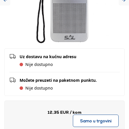
Previous
Ne
Uz dostavu na kućnu adresu
Nije dostupno
Možete preuzeti na paketnom punktu.
Nije dostupno
12,35 EUR
/ kom
Samo u trgovini