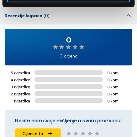
Recenzije kupaca
(0)
0
0 ocjena
5 zvjezdica
0 kom
4 zvjezdice
0 kom
3 zvjezdice
0 kom
2 zvjezdice
0 kom
1 zvjezdica
0 kom
Recite nam svoje mišljenje o ovom proizvodu!
Cijenim to