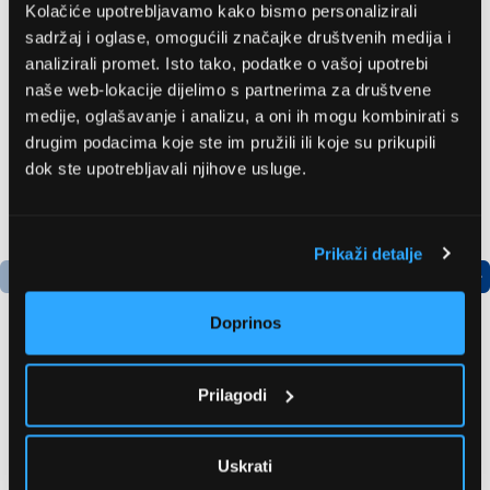
Kolačiće upotrebljavamo kako bismo personalizirali
Preporučujemo za vas
sadržaj i oglase, omogućili značajke društvenih medija i
analizirali promet. Isto tako, podatke o vašoj upotrebi
naše web-lokacije dijelimo s partnerima za društvene
medije, oglašavanje i analizu, a oni ih mogu kombinirati s
drugim podacima koje ste im pružili ili koje su prikupili
dok ste upotrebljavali njihove usluge.
Prikaži detalje
Podatkovni list proizvoda
Doprinos
LG GFT41MCGSF
Whirlpool WHFF 6403
Prilagodi
zamrzivač
W4E Zamrzivač
997,99 EUR
703,99 EUR
Uskrati