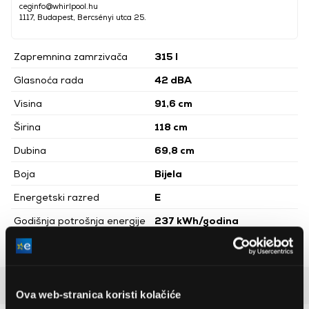
ceginfo@whirlpool.hu
1117, Budapest, Bercsényi utca 25.
Zapremnina zamrzivača
315 l
Glasnoća rada
42 dBA
Visina
91,6 cm
Širina
118 cm
Dubina
69,8 cm
Boja
Bijela
Energetski razred
E
Godišnja potrošnja energije
237 kWh/godina
Vrsta hladnjaka
Škrinja za zamrzavanje
Detaljan opis
Ova web-stranica koristi kolačiće