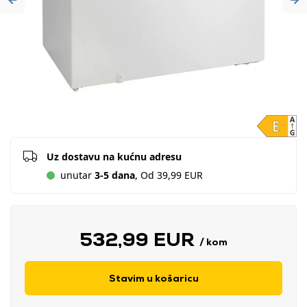
Previous
Ne
Uz dostavu na kućnu adresu
unutar
3-5 dana
, Od 39,99 EUR
532,99 EUR
/ kom
Stavim u košaricu