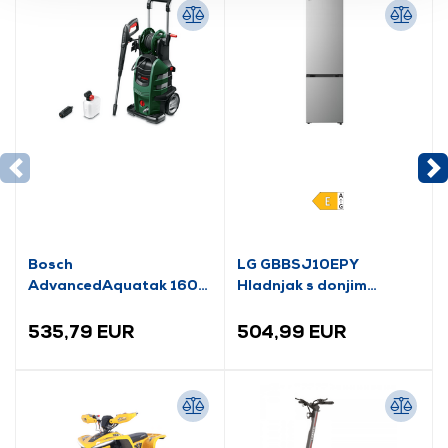
Bosch
LG GBBSJ10EPY
AdvancedAquatak 160
Hladnjak s donjim
visokotlačni perač
zamrzivačem
(06008A7800)
535,79 EUR
504,99 EUR