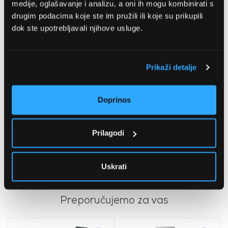
medije, oglašavanje i analizu, a oni ih mogu kombinirati s
drugim podacima koje ste im pružili ili koje su prikupili
dok ste upotrebljavali njihove usluge.
Prikaži detalje
Doprinos
LAMAX eBuggy UTV50
Long Range električni
Prilagodi
buggy
1.306,99 EUR
Uskrati
Preporučujemo za vas