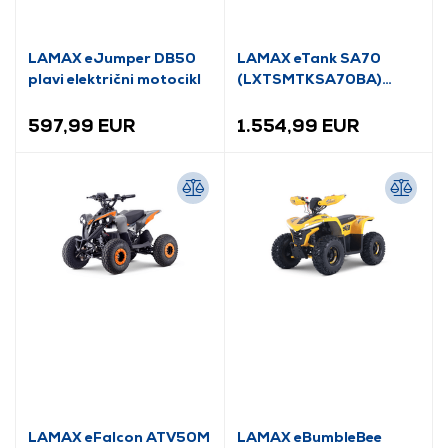
LAMAX eJumper DB50
LAMAX eTank SA70
plavi električni motocikl
(LXTSMTKSA70BA)
Električni skuter
597,99 EUR
1.554,99 EUR
LAMAX eFalcon ATV50M
LAMAX eBumbleBee