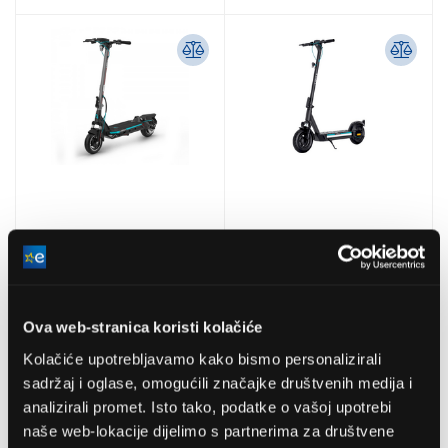
LAMAX eRacer SC50
LAMAX eGlider SC40
Električni škuter
električni skuter
Ova web-stranica koristi kolačiće
(LXCSMGRSC40BA)
Kolačiće upotrebljavamo kako bismo personalizirali
1.195,99 EUR
875,99 EUR
sadržaj i oglase, omogućili značajke društvenih medija i
analizirali promet. Isto tako, podatke o vašoj upotrebi
naše web-lokacije dijelimo s partnerima za društvene