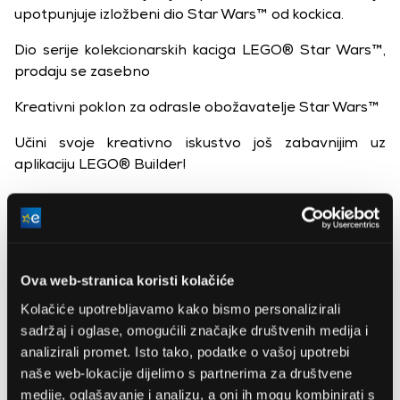
upotpunjuje izložbeni dio Star Wars™ od kockica.
Dio serije kolekcionarskih kaciga LEGO® Star Wars™,
prodaju se zasebno
Kreativni poklon za odrasle obožavatelje Star Wars™
Učini svoje kreativno iskustvo još zabavnijim uz
aplikaciju LEGO® Builder!
Otkrijte širok asortiman LEGO® Star Wars™ setova za
slaganje za odrasle!
Model kacige koji se slaže od 616 dijelova visok je 21
cm
Ova web-stranica koristi kolačiće
Kolačiće upotrebljavamo kako bismo personalizirali
sadržaj i oglase, omogućili značajke društvenih medija i
analizirali promet. Isto tako, podatke o vašoj upotrebi
naše web-lokacije dijelimo s partnerima za društvene
medije, oglašavanje i analizu, a oni ih mogu kombinirati s