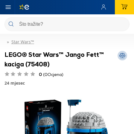
Star Wars™
LEGO® Star Wars™ Jango Fett™
kaciga (75408)
0
(0Ocjena)
24 mjesec