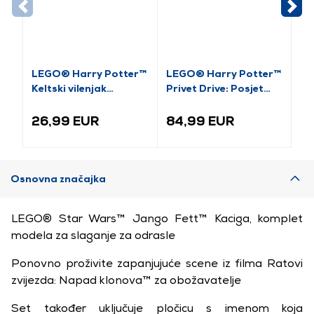
LEGO® Harry Potter™
LEGO® Harry Potter™
LE
Keltski vilenjak
Privet Drive: Posjet
Ma
(76461)
tete Marge (76451)
(7
26,99 EUR
84,99 EUR
1
Osnovna značajka
LEGO® Star Wars™ Jango Fett™ Kaciga, komplet
modela za slaganje za odrasle
Ponovno proživite zapanjujuće scene iz filma Ratovi
zvijezda: Napad klonova™ za obožavatelje
Set također uključuje pločicu s imenom koja