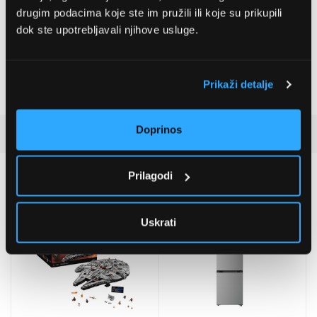
, ,
drugim podacima koje ste im pružili ili koje su prikupili
dok ste upotrebljavali njihove usluge.
Životna dob
18 godina
Tema
LEGO® Star Wars™
Prikaži detalje
Krug interesa
Kino, Star Wars, Svemir
Doprinos
Detaljan opis
Prilagodi
Preporučujemo za vas
Uskrati