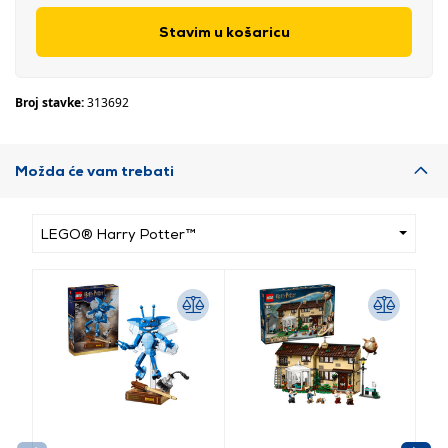
Stavim u košaricu
Broj stavke:
313692
Možda će vam trebati
LEGO® Harry Potter™