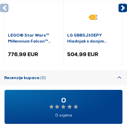
LEGO® Star Wars™
LG GBBSJ10EPY
Millennium Falcon™
Hladnjak s donjim
(75192)
zamrzivačem
776,99 EUR
504,99 EUR
Recenzije kupaca
(0)
0
0 ocjena