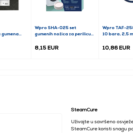
0
Wpro SHA-025 set
Wpro TAF-258 
ka gumena
gumenih nožica za perilicu
10 bara, 2,5 
rublja, 4 komada
8,15 EUR
10,86 EUR
SteamCure
Uživajte u savršeno osvjež
SteamCure koristi snagu par