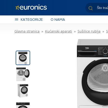
KATEGORIJE
O NAMA
Glavna stranica
Kućanski aparati
Sušilice rublja
S