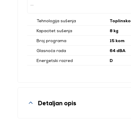
, ,
Tehnologija sušenja
Toplinsk
Kapacitet sušenja
8 kg
Broj programa
15 kom
Glasnoća rada
64 dBA
Energetski razred
D
Detaljan opis