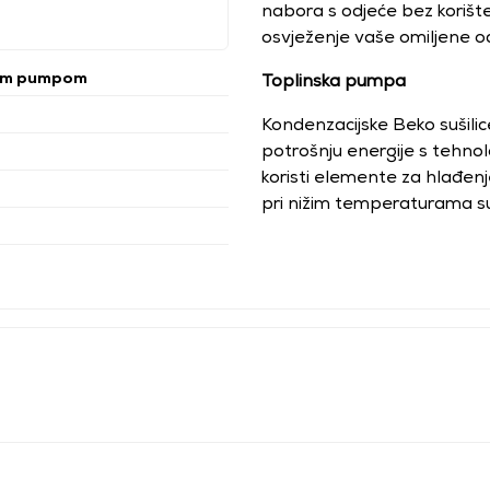
nabora s odjeće bez korišten
osvježenje vaše omiljene o
om pumpom
Toplinska pumpa
Kondenzacijske Beko sušilic
potrošnju energije s tehnol
koristi elemente za hlađenje
pri nižim temperaturama s