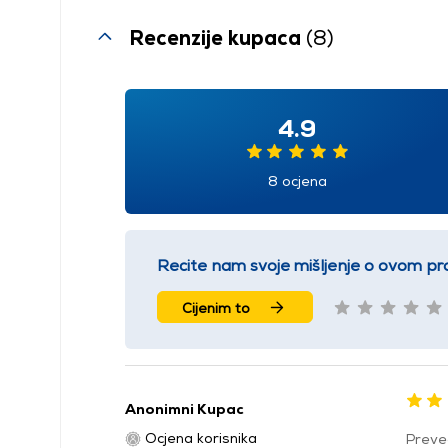
Recenzije kupaca
(8)
4.9
8 ocjena
Recite nam svoje mišljenje o ovom pr
Cijenim to
Anonimni Kupac
Ocjena korisnika
Preve