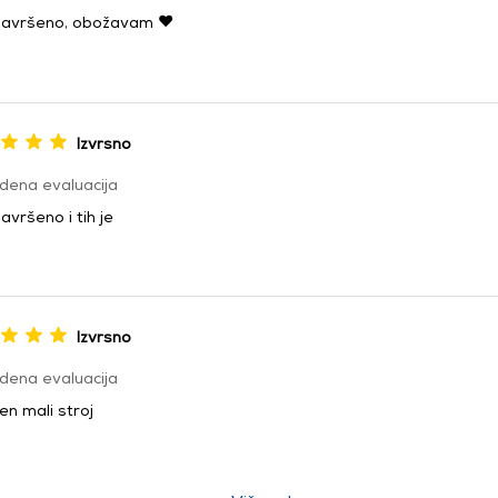
savršeno, obožavam ❤️
Izvrsno
dena evaluacija
avršeno i tih je
Izvrsno
dena evaluacija
n mali stroj