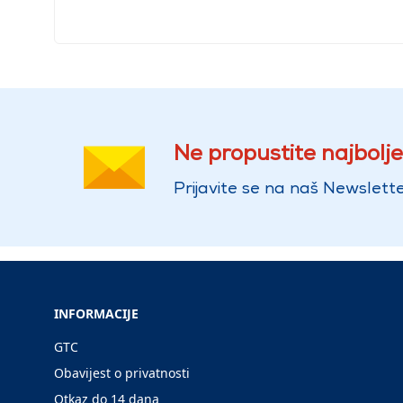
Ne propustite najbolje
Prijavite se na naš Newslette
INFORMACIJE
GTC
Obavijest o privatnosti
Otkaz do 14 dana