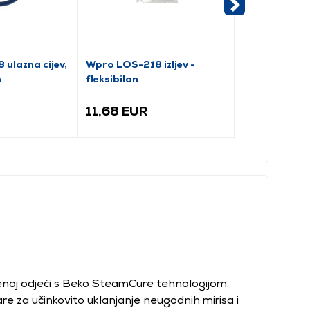
ulazna cijev,
Wpro LOS-218 izljev -
Electrolux
m
fleksibilan
Vreća za rubl
11,68 EUR
13,58 EUR
enoj odjeći s Beko SteamCure tehnologijom.
e za učinkovito uklanjanje neugodnih mirisa i