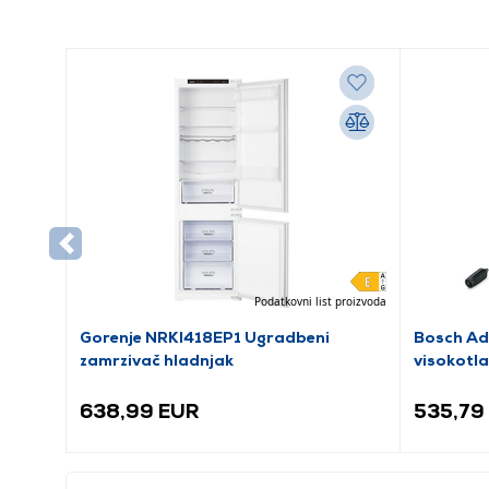
Podatkovni list proizvoda
Gorenje NRKI418EP1 Ugradbeni
Bosch A
zamrzivač hladnjak
visokotl
638,99 EUR
535,79