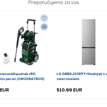
Preporučujemo za vas
dvancedAquatak 160
LG GBBSJ10EPY Hladnjak s 
ačni perač (06008A7800)
zamrzivačem
 EUR
510,99 EUR