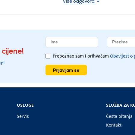
Više odgovora
 cijene!
Prepoznao sam i prihvaćam
Obavijest o 
r!
Prijavljam se
USLUGE
SLUŽBA ZA K
Servis
Česta pitanja
Kontakt