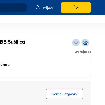
Prijava
 Sušilica
24 mjesec
adresu
Samo u trgovini