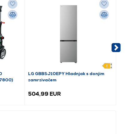
0
LG GBBSJ10EPY Hladnjak s donjim
Candy
A7800)
zamrzivačem
topli
504,99 EUR
462,