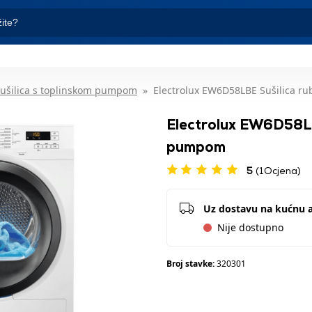
ušilica s toplinskom pumpom
Electrolux EW6D58LBE Sušilica r
Electrolux EW6D58LBE
pumpom
5
(1Ocjena)
Uz dostavu na kućnu 
Nije dostupno
Broj stavke:
320301