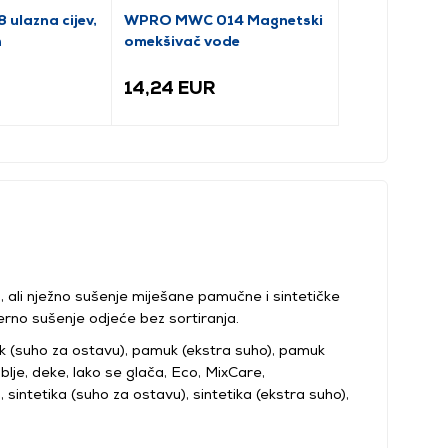
ulazna cijev,
WPRO MWC 014 Magnetski
Wpro LOS-218
m
omekšivač vode
fleksibilan
14,24 EUR
11,55 EUR
 ali nježno sušenje miješane pamučne i sintetičke
erno sušenje odjeće bez sortiranja.
k (suho za ostavu), pamuk (ekstra suho), pamuk
ublje, deke, lako se glača, Eco, MixCare,
sintetika (suho za ostavu), sintetika (ekstra suho),