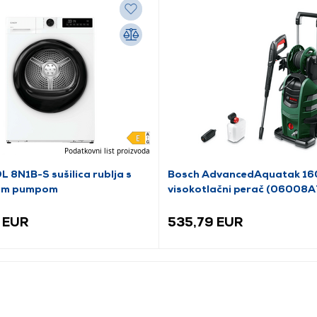
Podatkovni list proizvoda
 8N1B-S sušilica rublja s
Bosch AdvancedAquatak 16
kom pumpom
visokotlačni perač (06008
 EUR
535,79 EUR