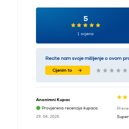
5
1 ocjena
Recite nam svoje mišljenje o ovom pr
Cijenim to
Anonimni Kupac
Provjerena recenzija kupaca
Preve
29. 04. 2026.
Super