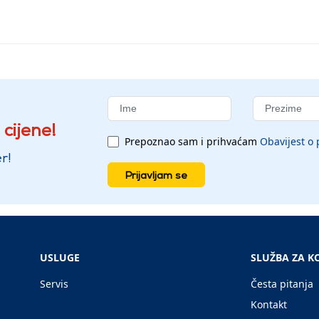
 cijene!
Prepoznao sam i prihvaćam
Obavijest o 
r!
Prijavljam se
USLUGE
SLUŽBA ZA K
Servis
Česta pitanja
Kontakt