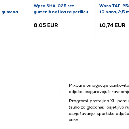
0
Wpro SHA-025 set
Wpro TAF-258 
ka gumena
gumenih nožica za perilicu
10 bara, 2,5 
rublja, 4 komada
8,05 EUR
10,74 EUR
MixCare omogućuje učinkovito,
odjeće, osiguravajući ravnomj
Programi: posteljina XL, pamu
(suho za glačanje), osjetljivo r
osvježavanje, sportska odjeća, 
vuna