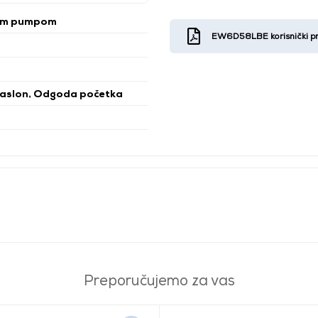
om pumpom
EW6D58LBE korisnički pr
 zaslon, Odgoda početka
Preporučujemo za vas