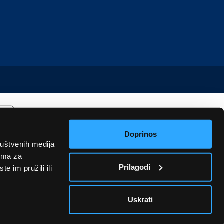
Doprinos
ruštvenih medija
rima za
Prilagodi
e im pružili ili
Uskrati
u informativnog