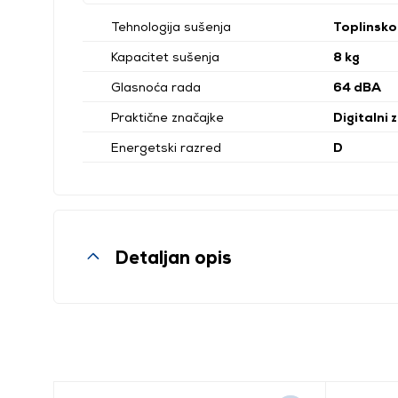
Tehnologija sušenja
Toplinsk
Kapacitet sušenja
8 kg
Glasnoća rada
64 dBA
Praktične značajke
Digitalni
Energetski razred
D
Detaljan opis