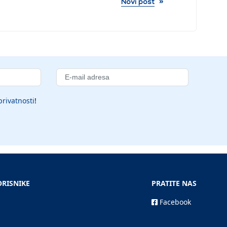
»
Novi post
privatnosti
!
ORISNIKE
PRATITE NAS
Facebook