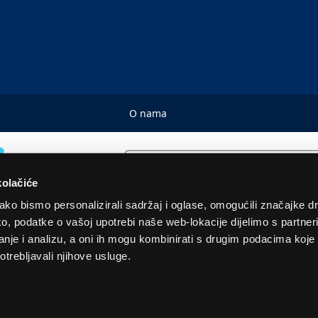
O nama
kolačiće
ko bismo personalizirali sadržaj i oglase, omogućili značajke d
tako, podatke o vašoj upotrebi naše web-lokacije dijelimo s partne
© 2026. Sva prava pridržana! Euronics Technical Store Chain
je i analizu, a oni ih mogu kombinirati s drugim podacima koje st
otrebljavali njihove usluge.
 u EUR i uključuju PDV. Služimo samo količine za kućanstvo. Navedene cijene, slike i opisi s
karaktera i ne predstavljaju ponudu, ne preuzimamo odgovornost za eventualne netočnosti.