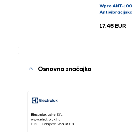
Wpro ANT-10
Antivibracijs
prostirka
17,46 EUR
Osnovna značajka
Electrolux Lehel Kft.
www.electrolux.hu
1133, Budapest, Váci út 80.