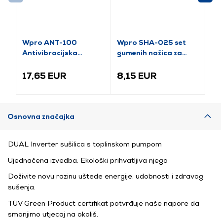
Wpro ANT-100
Wpro SHA-025 set
WP
Antivibracijska
gumenih nožica za
Ma
gumena prostirka
perilicu rublja, 4
vo
komada
17,65 EUR
8,15 EUR
1
Osnovna značajka
DUAL Inverter sušilica s toplinskom pumpom
Ujednačena izvedba, Ekološki prihvatljiva njega
Doživite novu razinu uštede energije, udobnosti i zdravog
sušenja.
TÜV Green Product certifikat potvrđuje naše napore da
smanjimo utjecaj na okoliš.