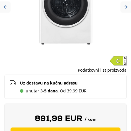
Previous
Ne
Podatkovni list proizvoda
Uz dostavu na kućnu adresu
unutar
3-5 dana
, Od 39,99 EUR
891,99 EUR
/ kom