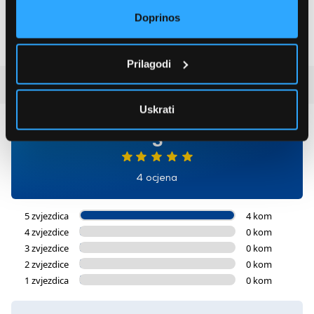
toplinskom pumpom
Doprinos
1.122,00 EUR
Prilagodi
Recenzije kupaca
(4)
Uskrati
5
4 ocjena
5 zvjezdica
4 kom
4 zvjezdice
0 kom
3 zvjezdice
0 kom
2 zvjezdice
0 kom
1 zvjezdica
0 kom