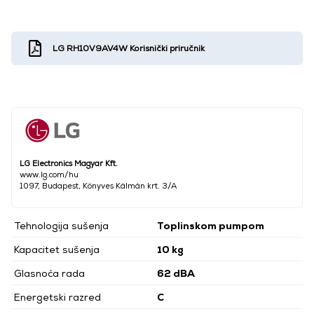
LG RH10V9AV4W Korisnički priručnik
LG Electronics Magyar Kft.
www.lg.com/hu
1097, Budapest, Könyves Kálmán krt. 3/A
Tehnologija sušenja
Toplinskom pumpom
Kapacitet sušenja
10 kg
Glasnoća rada
62 dBA
Energetski razred
C