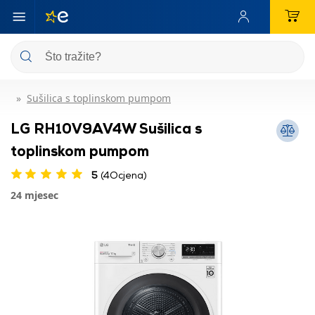
Sušilica s toplinskom pumpom
LG RH10V9AV4W Sušilica s
toplinskom pumpom
5
(4Ocjena)
24 mjesec