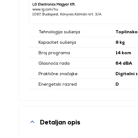
LG Electronics Magyar Kft.
www.lg.com/hu
1097, Budapest, Könyves Kálmán krt. 3/A
Tehnologija sušenja
Toplinsk
Kapacitet sušenja
9 kg
Broj programa
14 kom
Glasnoća rada
64 dBA
Praktične značajke
Digitalni
Energetski razred
D
Detaljan opis