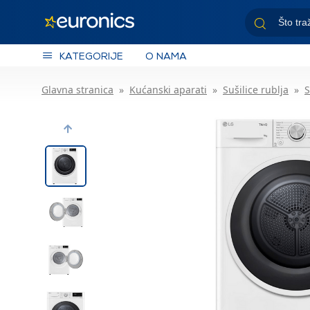
KATEGORIJE
O NAMA
Glavna stranica
Kućanski aparati
Sušilice rublja
S
Previous