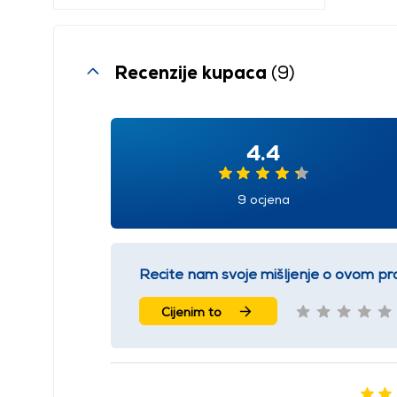
Recenzije kupaca
(9)
4.4
9 ocjena
Recite nam svoje mišljenje o ovom pr
Cijenim to