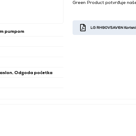
Green Product potvrđuje naše
LG RH90V5AV6N Korisničk
om pumpom
 zaslon, Odgoda početka