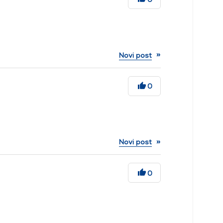
»
Novi post
0
»
Novi post
0