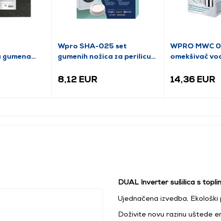
0
Wpro SHA-025 set
WPRO MWC 01
ka gumena
gumenih nožica za perilicu
omekšivač vo
rublja, 4 komada
8,12 EUR
14,36 EUR
DUAL Inverter sušilica s top
Ujednačena izvedba, Ekološki p
Doživite novu razinu uštede en