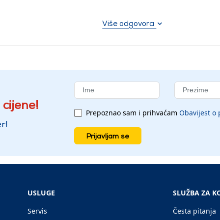
Više odgovora
 cijene!
Prepoznao sam i prihvaćam
Obavijest o 
r!
Prijavljam se
USLUGE
SLUŽBA ZA K
Servis
Česta pitanja