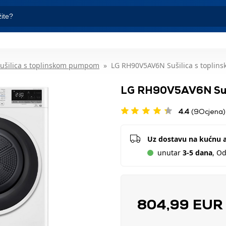
ušilica s toplinskom pumpom
LG RH90V5AV6N Sušilica s topli
LG RH90V5AV6N Suši
4.4
(9Ocjena)
Uz dostavu na kućnu 
unutar
3-5 dana
, O
804,99 EU