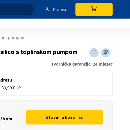
Prijava
nskom pumpom
lica s toplinskom pumpom
Tvornička garancija: 24 mjesec
adresu
d 39,99 EUR
R
Stavim u košaricu
/ kom