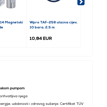
4 Magnetski
Wpro TAF-258 ulazna cijev,
Wpro LOS-218
de
10 bara, 2,5 m
fleksibilan
10,84 EUR
11,65 EUR
linskom pumpom
rihvatljiva njega
ergije, udobnosti i zdravog sušenja. Certifikat TÜV