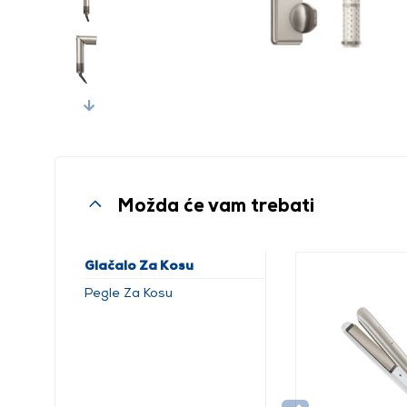
Next
Možda će vam trebati
Glačalo Za Kosu
Pegle Za Kosu