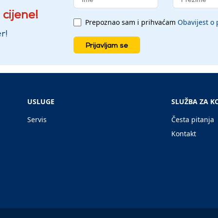
 cijene!
Prepoznao sam i prihvaćam
Obavijest o 
r!
Prijavljam se
USLUGE
SLUŽBA ZA K
Servis
Česta pitanja
Kontakt