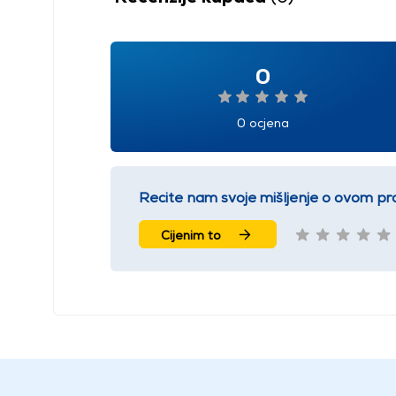
0
0 ocjena
Recite nam svoje mišljenje o ovom pr
Cijenim to