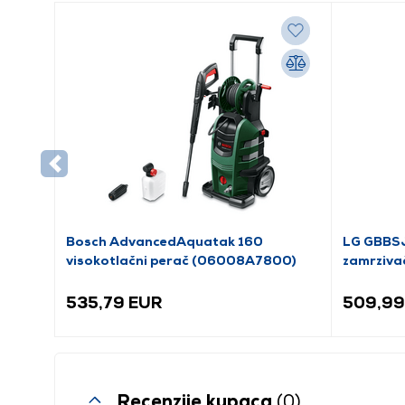
Bosch AdvancedAquatak 160
LG GBBSJ
visokotlačni perač (06008A7800)
zamrziva
535,79 EUR
509,99
Recenzije kupaca
(0)