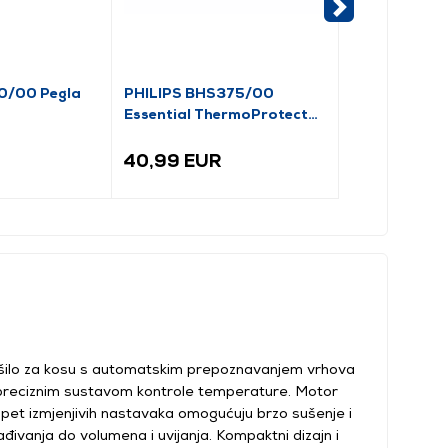
10/00 Pegla
PHILIPS BHS375/00
Remington S1
Essential ThermoProtect
kosu
pegla za kosu
40,99 EUR
31,42 EUR
šilo za kosu s automatskim prepoznavanjem vrhova
 i preciznim sustavom kontrole temperature. Motor
 pet izmjenjivih nastavaka omogućuju brzo sušenje i
ađivanja do volumena i uvijanja. Kompaktni dizajn i