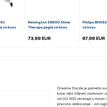
901
Remington S8500 Shine
Philips BHS5
a za kosu
Therapy pegla za kosu
za kosu
73,99 EUR
67,99 EUR
Dreame Dazzle je pametni su
kose, lako čitljivim zaslonom
od 110 000 okretaja u minuti i
precizno oblikovanje - od zagl