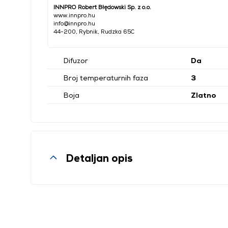
INNPRO Robert Błędowski Sp. z o.o.
www.innpro.hu
info@innpro.hu
44-200, Rybnik, Rudzka 65C
Difuzor
Da
Broj temperaturnih faza
3
Boja
Zlatno
Detaljan opis