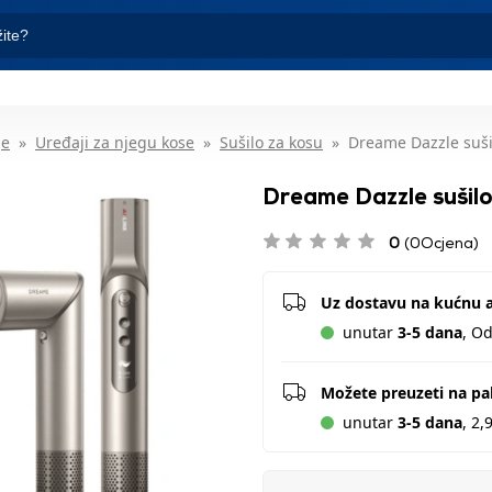
je
Uređaji za njegu kose
Sušilo za kosu
Dreame Dazzle sušil
Dreame Dazzle sušilo
0
(0Ocjena)
Uz dostavu na kućnu 
unutar
3-5 dana
, O
Možete preuzeti na p
unutar
3-5 dana
, 2,