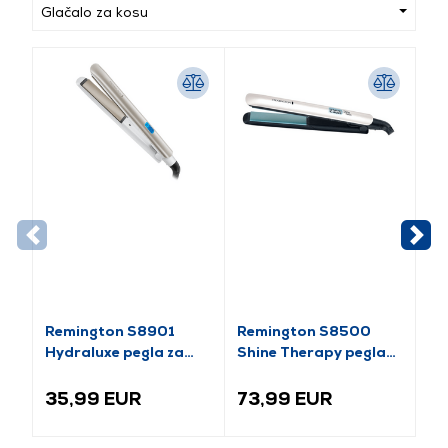
Glačalo za kosu
Remington S8901
Remington S8500
Ph
Hydraluxe pegla za
Shine Therapy pegla
Pe
kosu
za kosu
35,99 EUR
73,99 EUR
6