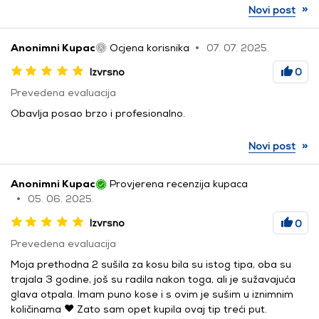
»
Novi post
Anonimni Kupac
Ocjena korisnika
07. 07. 2025.
Izvrsno
0
Prevedena evaluacija
Obavlja posao brzo i profesionalno.
»
Novi post
Anonimni Kupac
Provjerena recenzija kupaca
05. 06. 2025.
Izvrsno
0
Prevedena evaluacija
Moja prethodna 2 sušila za kosu bila su istog tipa, oba su
trajala 3 godine, još su radila nakon toga, ali je sužavajuća
glava otpala. Imam puno kose i s ovim je sušim u iznimnim
količinama ❤️ Zato sam opet kupila ovaj tip treći put.