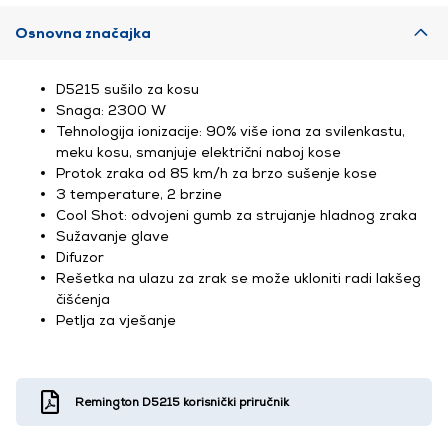
Osnovna značajka
D5215 sušilo za kosu
Snaga: 2300 W
Tehnologija ionizacije: 90% više iona za svilenkastu,
meku kosu, smanjuje električni naboj kose
Protok zraka od 85 km/h za brzo sušenje kose
3 temperature, 2 brzine
Cool Shot: odvojeni gumb za strujanje hladnog zraka
Sužavanje glave
Difuzor
Rešetka na ulazu za zrak se može ukloniti radi lakšeg
čišćenja
Petlja za vješanje
Remington D5215 korisnički priručnik