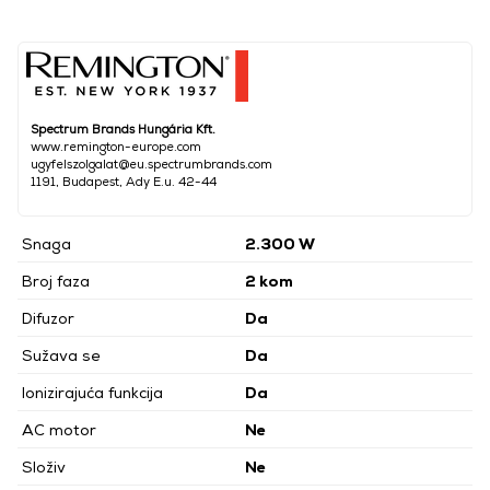
Spectrum Brands Hungária Kft.
www.remington-europe.com
ugyfelszolgalat@eu.spectrumbrands.com
1191, Budapest, Ady E.u. 42-44
Snaga
2.300 W
Broj faza
2 kom
Difuzor
Da
Sužava se
Da
Ionizirajuća funkcija
Da
AC motor
Ne
Složiv
Ne