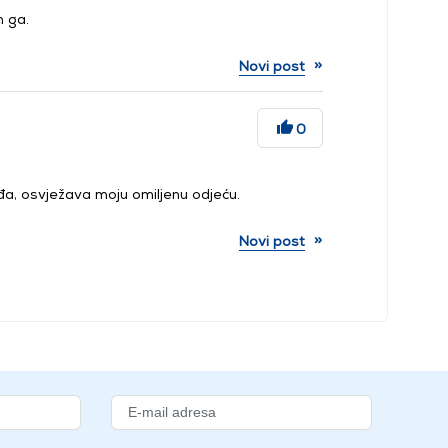
m ga.
»
Novi post
0
iđa, osvježava moju omiljenu odjeću.
»
Novi post