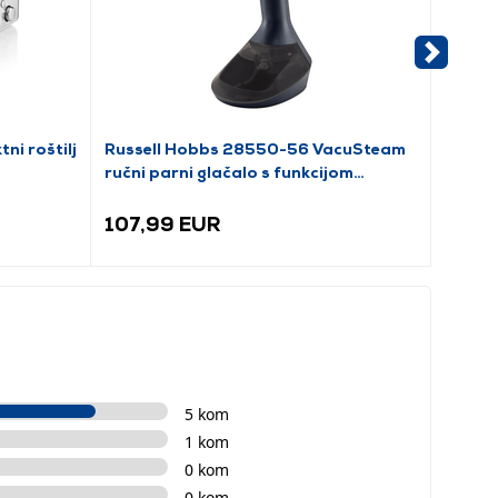
i roštilj
Russell Hobbs 28550-56 VacuSteam
Phili
ručni parni glačalo s funkcijom
ručni 
usisavanja
107,99 EUR
98,9
5 kom
1 kom
0 kom
0 kom