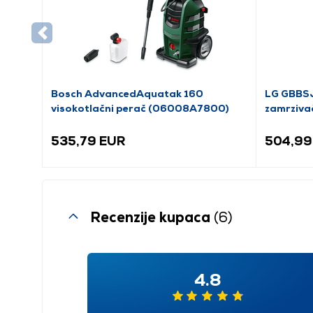
Bosch AdvancedAquatak 160
LG GBBSJ
visokotlačni perač (06008A7800)
zamrziva
535,79 EUR
504,99
Recenzije kupaca
(6)
4.8