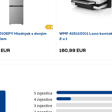
10EPY Hladnjak s donjim
WMF 415110011 Lono kontaktn
čem
2 u 1
 EUR
160,99 EUR
5 zvjezdica
4 zvjezdice
3 zvjezdice
2 zvjezdice