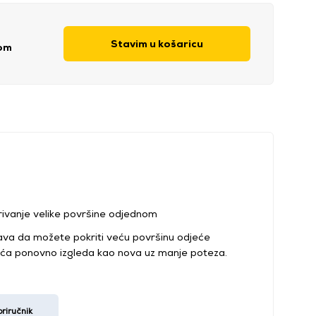
Stavim u košaricu
kom
krivanje velike površine odjednom
rava da možete pokriti veću površinu odjeće
eća ponovno izgleda kao nova uz manje poteza.
riručnik