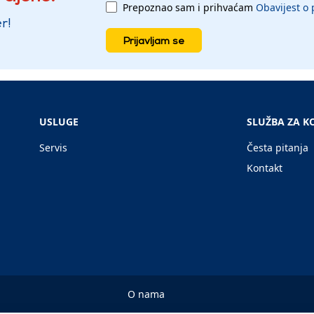
Prepoznao sam i prihvaćam
Obavijest o 
r!
Prijavljam se
USLUGE
SLUŽBA ZA K
Servis
Česta pitanja
Kontakt
O nama