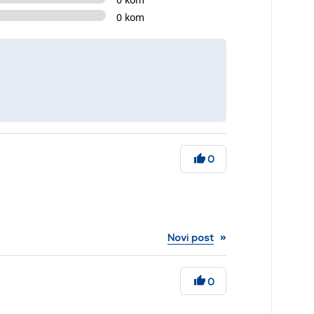
0 kom
0
»
Novi post
0