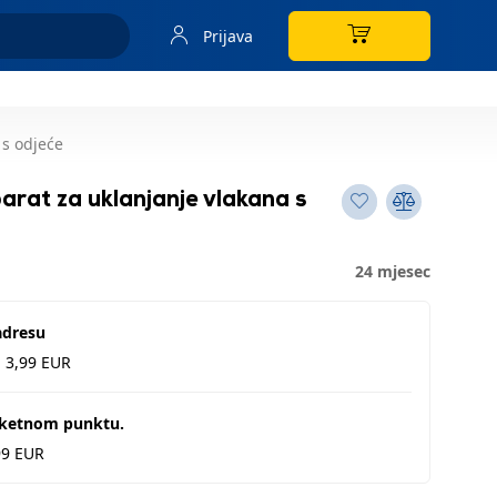
Prijava
 s odjeće
rat za uklanjanje vlakana s
24 mjesec
adresu
d 3,99 EUR
aketnom punktu.
99 EUR