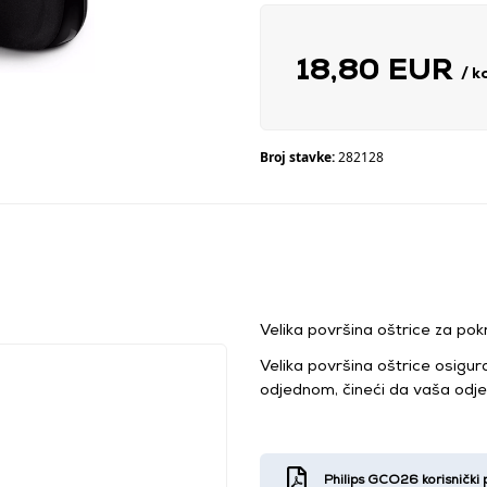
18,80 EUR
/ 
Broj stavke:
282128
Velika površina oštrice za po
Velika površina oštrice osigu
odjednom, čineći da vaša odj
Philips GCO26 korisnički p