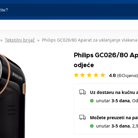
Tekstilni brijač
Philips GC026/80 Aparat za uklanjanje vlakana
Philips GC026/80 Apa
odjeće
4.8
(6Ocjena)
Uz dostavu na kućnu 
unutar
3-5 dana
, O
Možete preuzeti na p
unutar
3-5 dana
, 2,