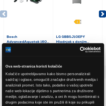
Bosch
LG GBBSJ10EPY
AdvancedAquatak 160
Hladnjak s donjim
visokotlačni perač
zamrzivačem
(06008A7800)
535,79 EUR
509,99 EUR
Ova web-stranica koristi kolačiće
Recenzije kupaca
(3)
Kolačiće upotrebljavamo kako bismo personalizirali
sadržaj i oglase, omogućili značajke društvenih medija i
analizirali promet. Isto tako, podatke o vašoj upotrebi
5
naše web-lokacije dijelimo s partnerima za društvene
medije, oglašavanje i analizu, a oni ih mogu kombinirati s
drugim podacima koje ste im pružili ili koje su prikupili
3 ocjena