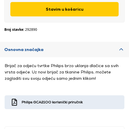
Stavim u košaricu
Broj stavke:
292890
Osnovna značajka
Brijač za odjeću tvrtke Philips brzo uklanja dlačice sa svih
vrsta odjeće. Uz novi brijač za tkanine Philips, možete
zagladiti svu svoju odjeću samo jednim klikom!
Philips GCA21OO korisnički priručnik