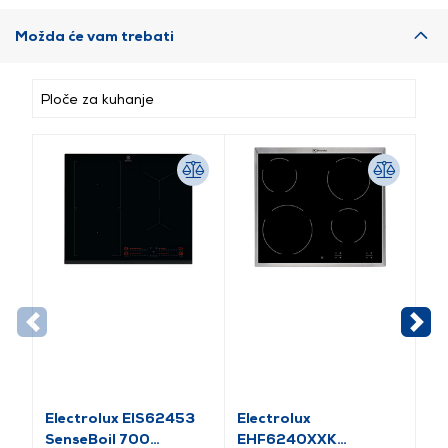
Možda će vam trebati
Ploče za kuhanje
Electrolux EIS62453
Electrolux
El
SenseBoil 700
EHF6240XXK
E