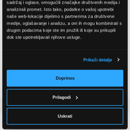
sadržaj i oglase, omogućili značajke društvenih medija i
Glasnoća rada
68 dBA
analizirali promet. Isto tako, podatke o vašoj upotrebi
naše web-lokacije dijelimo s partnerima za društvene
Maksimalne snage isporuke
3
600 m
/h
medije, oglašavanje i analizu, a oni ih mogu kombinirati s
zraka
drugim podacima koje ste im pružili ili koje su prikupili
Promjer izlazne cijevi
15 cm
dok ste upotrebljavali njihove usluge.
Energetski razred
C
Teleskopski ekstraktor
Vrsta
pare
Prikaži detalje
Boja
Inox
Visina
33,9 cm
Doprinos
Dubina
29,8 cm
Prilagodi
Detaljan opis
Uskrati
Preporučujemo za vas