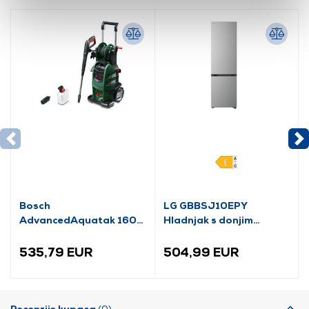
Bosch
LG GBBSJ10EPY
AdvancedAquatak 160
Hladnjak s donjim
visokotlačni perač
zamrzivačem
(06008A7800)
535,79 EUR
504,99 EUR
Recenzije kupaca
(0)