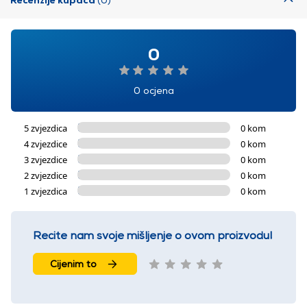
0
0 ocjena
5 zvjezdica
0 kom
4 zvjezdice
0 kom
3 zvjezdice
0 kom
2 zvjezdice
0 kom
1 zvjezdica
0 kom
Recite nam svoje mišljenje o ovom proizvodu!
Cijenim to