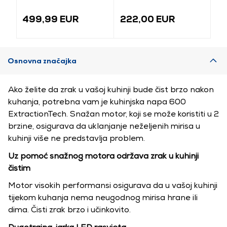
Ugradbena
Ugradbena
Ug
indukcijska ploča
staklokeramička
pl
499,99 EUR
222,00 EUR
1
ploča
Osnovna značajka
Ako želite da zrak u vašoj kuhinji bude čist brzo nakon
kuhanja, potrebna vam je kuhinjska napa 600
ExtractionTech. Snažan motor, koji se može koristiti u 2
brzine, osigurava da uklanjanje neželjenih mirisa u
kuhinji više ne predstavlja problem.
Uz pomoć snažnog motora održava zrak u kuhinji
čistim
Motor visokih performansi osigurava da u vašoj kuhinji
tijekom kuhanja nema neugodnog mirisa hrane ili
dima. Čisti zrak brzo i učinkovito.