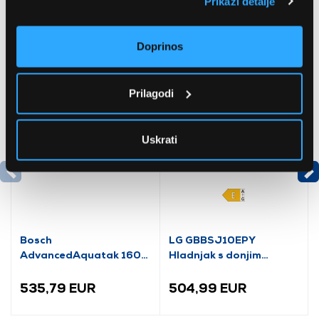
Prikaži detalje
Preporučujemo za vas
Doprinos
Prilagodi
Uskrati
Bosch
LG GBBSJ10EPY
AdvancedAquatak 160
Hladnjak s donjim
visokotlačni perač
zamrzivačem
(06008A7800)
535,79 EUR
504,99 EUR