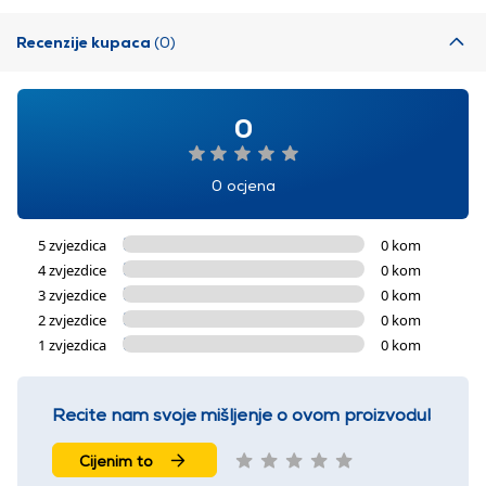
Recenzije kupaca
(0)
0
0 ocjena
5 zvjezdica
0 kom
4 zvjezdice
0 kom
3 zvjezdice
0 kom
2 zvjezdice
0 kom
1 zvjezdica
0 kom
Recite nam svoje mišljenje o ovom proizvodu!
Cijenim to