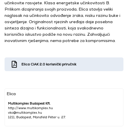
učinkovite rasvjete. Klasa energetske učinkovitosti B.
Prilikom dizajniranja svojih proizvoda, Elica stavlja veliki
naglasak na učinkovito odvođenje zraka, nisku razinu buke i
osvjetljenje. Originalnost njezinih uređaja daje posebna
sinteza dizajna i funkcionalnosti, koja svakodnevno
korisničko iskustvo podiže na novu razinu. Zahvaljujući
inovativnim rješenjima, nema potrebe za kompromisima.
Elica CIAK 2.0 korisnički priručnik
Elica
Multikomplex Budapest Kft.
http://www.multikomplex.hu
vko@multikomplex.hu
1211, Budapest, Mansfeld Péter u. 27.