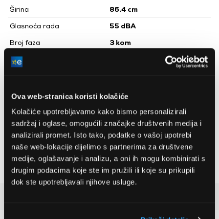
Širina
86,4 cm
Glasnoća rada
55 dBA
Broj faza
3 kom
Maksimalne snage isporuke
3
350 m
/h
zraka
Promjer izlazne cijevi
12,5 cm
Ova web-stranica koristi kolačiće
Energetski razred
C
Kolačiće upotrebljavamo kako bismo personalizirali
Broj motora
1 kom
sadržaj i oglase, omogućili značajke društvenih medija i
Boja
Sivo
analizirali promet. Isto tako, podatke o vašoj upotrebi
naše web-lokacije dijelimo s partnerima za društvene
Visina
23,7 cm
medije, oglašavanje i analizu, a oni ih mogu kombinirati s
Dubina
28 cm
drugim podacima koje ste im pružili ili koje su prikupili
dok ste upotrebljavali njihove usluge.
Detaljan opis