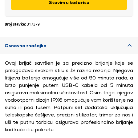
Stavim u košaricu
Broj stavke:
317379
Osnovna značajka
Ovaj brijač savršen je za precizno brijanje koje se
prilagođava svakom stilu s 12 razina rezanja. Njegova
litijeva baterija omogućuje više od 90 minuta rada, a
brzo punjenje putem USB-C kabela od 5 minuta
osigurava maksimalnu učinkovitost. Osim toga, njegov
vodootporni dizajn IPX6 omogućuje vam korištenje na
suho ili pod tušem. Potpuni set dodataka, uključujući
teleskopske češljeve, precizni stilizator, trimer za nos i
uši te putnu torbicu, osigurava profesionalno brijanje
kod kuće ili u pokretu.