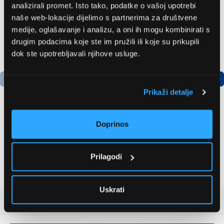
analizirali promet. Isto tako, podatke o vašoj upotrebi
naše web-lokacije dijelimo s partnerima za društvene
medije, oglašavanje i analizu, a oni ih mogu kombinirati s
drugim podacima koje ste im pružili ili koje su prikupili
dok ste upotrebljavali njihove usluge.
Prikaži detalje
Doprinos
LG GBBSJ10EPY
Bosch
Hladnjak s donjim
AdvancedAquatak 160
zamrzivačem
visokotlačni perač
Prilagodi
(06008A7800)
504,99 EUR
463,99 EUR
Uskrati
Recenzije kupaca
(0)