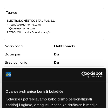
Taurus
ELECTRODOMÉSTICOS TAURUS, S.L.
https://taurus-home.com/
hi@taurus-home.com
25790, Oliana, Av.Barcelona, s/n
Način rada
Elektronički
Baterijom
Da
Brzo punjenje
Da
Detaljan opis
Preporučujemo za vas
Ova web-stranica koristi kolačiće
Kolačiće upotrebljavamo kako bismo personalizirali
sadržaj i oglase, omogućili značajke društvenih medija i