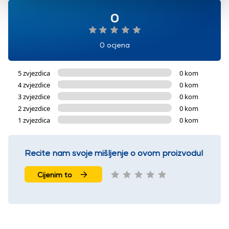
0
0 ocjena
5 zvjezdica
0 kom
4 zvjezdice
0 kom
3 zvjezdice
0 kom
2 zvjezdice
0 kom
1 zvjezdica
0 kom
Recite nam svoje mišljenje o ovom proizvodu!
Cijenim to