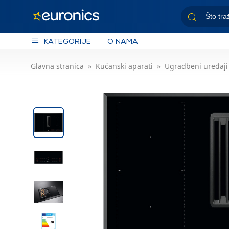
KATEGORIJE
O NAMA
Glavna stranica
Kućanski aparati
Ugradbeni uređaji