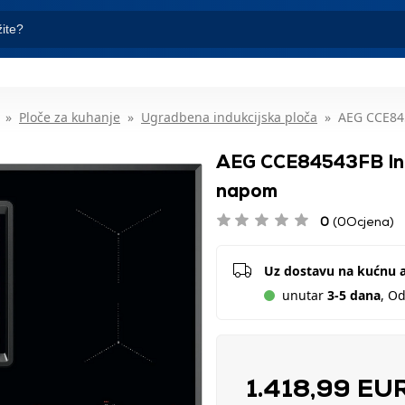
Ploče za kuhanje
Ugradbena indukcijska ploča
AEG CCE84
AEG CCE84543FB Ind
napom
0
(0Ocjena)
Uz dostavu na kućnu 
unutar
3-5 dana
, O
1.418,99 EU