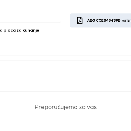
AEG CCE84543FB korisnič
ka ploča za kuhanje
Preporučujemo za vas