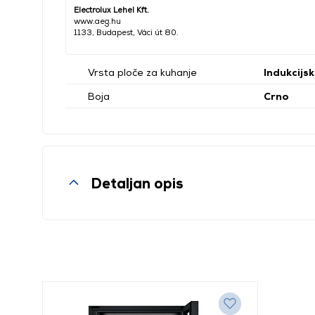
Electrolux Lehel Kft.
www.aeg.hu
1133, Budapest, Váci út 80.
Vrsta ploče za kuhanje
Indukcijs
Boja
Crno
Detaljan opis