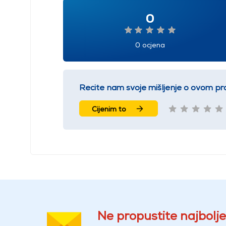
0
0 ocjena
Recite nam svoje mišljenje o ovom pr
Cijenim to
Ne propustite najbolje