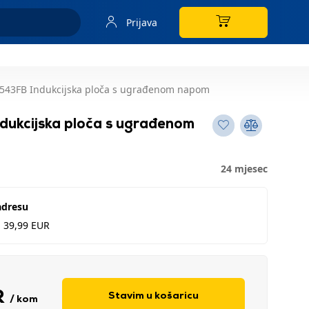
Prijava
543FB Indukcijska ploča s ugrađenom napom
ukcijska ploča s ugrađenom
24 mjesec
adresu
d 39,99 EUR
R
Stavim u košaricu
/ kom