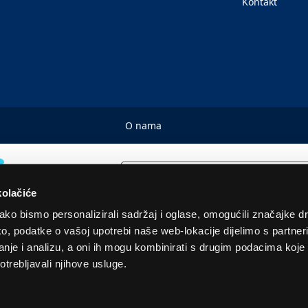
Kontakt
O nama
kolačiće
ko bismo personalizirali sadržaj i oglase, omogućili značajke d
tako, podatke o vašoj upotrebi naše web-lokacije dijelimo s partne
© 2026. Sva prava pridržana! Euronics Technical Store Chain
je i analizu, a oni ih mogu kombinirati s drugim podacima koje st
otrebljavali njihove usluge.
 u EUR i uključuju PDV. Služimo samo količine za kućanstvo. Navedene cijene, slike i opisi s