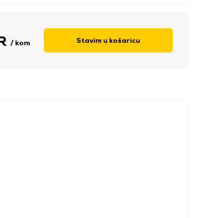
UR
Stavim u košaricu
/ kom