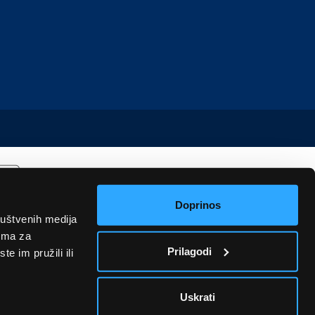
Doprinos
ruštvenih medija
rima za
Prilagodi
e im pružili ili
Uskrati
u informativnog