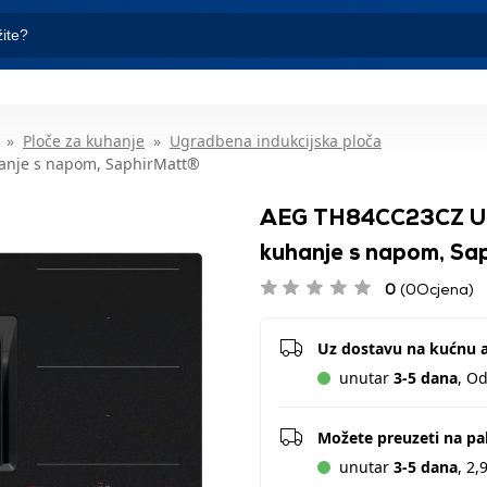
Ploče za kuhanje
Ugradbena indukcijska ploča
anje s napom, SaphirMatt®
AEG TH84CC23CZ Ugr
kuhanje s napom, Sa
0
(0Ocjena)
Uz dostavu na kućnu 
unutar
3-5 dana
, O
Možete preuzeti na p
unutar
3-5 dana
, 2,