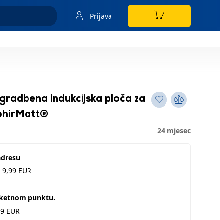
Prijava
adbena indukcijska ploča za
phirMatt®
24 mjesec
adresu
d 9,99 EUR
aketnom punktu.
99 EUR