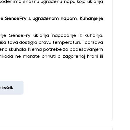
Također ima snažnu ugrađenu napu koja uklanja
anje SenseFry s ugrađenom napom. Kuhanje je
anje SenseFry uklanja nagađanje iz kuhanja.
aša tava dostigla pravu temperaturu i održava
ršeno skuhala. Nema potrebe za podešavanjem
nikada ne morate brinuti o zagorenoj hrani ili
riručnik