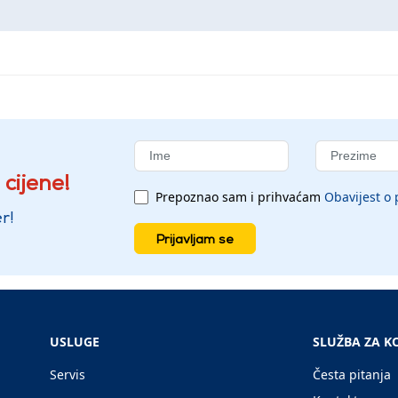
 cijene!
Prepoznao sam i prihvaćam
Obavijest o 
r!
Prijavljam se
USLUGE
SLUŽBA ZA K
Servis
Česta pitanja