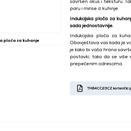
savršen okus i teksturu. 
paru i mirise iz kuhinje.
Indukcijska ploča za kuh
sada jednostavnije.
Indukcijska ploča za kuh
ka ploča za kuhanje
Obavještava vas kada je v
je kako bi vaša hrana sav
postavki, tako da se više 
prepečenim odrescima.
TH84CC23CZ korisnički p