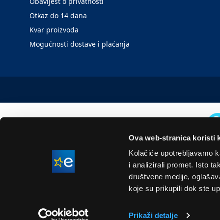
Obavijest o privatnosti
Otkaz do 14 dana
Kvar proizvoda
Mogućnosti dostave i plaćanja
Ova web-stranica koristi 
Kolačiće upotrebljavamo ka
i analizirali promet. Isto 
društvene medije, oglašavan
koje su prikupili dok ste up
Prikaži detalje
Naše cijene su