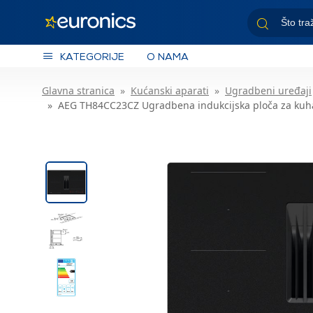
KATEGORIJE
O NAMA
Glavna stranica
Kućanski aparati
Ugradbeni uređaji
AEG TH84CC23CZ Ugradbena indukcijska ploča za kuh