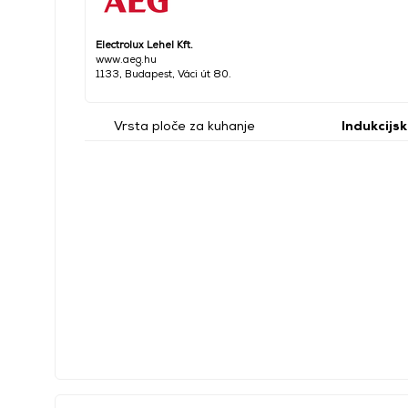
Electrolux Lehel Kft.
www.aeg.hu
1133, Budapest, Váci út 80.
Vrsta ploče za kuhanje
Indukcijs