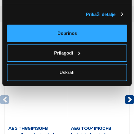
Detaljan opis
Prikaži detalje
Preporučujemo za vas
Doprinos
Prilagodi
Uskrati
AEG TH85IM30FB
AEG TO64IM00FB