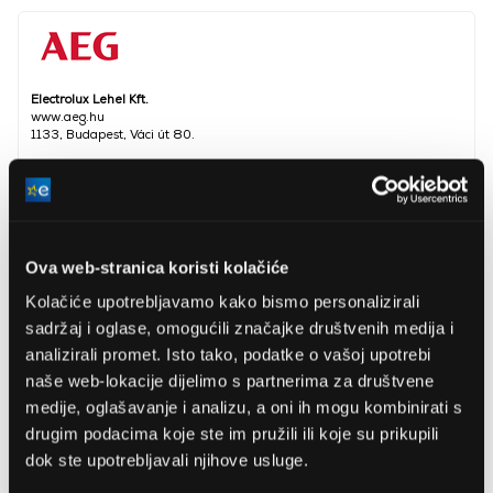
Electrolux Lehel Kft.
www.aeg.hu
1133, Budapest, Váci út 80.
Indukcijska ploča za
Vrsta ploče za kuhanje
kuhanje
Širina ugradnje
59 cm
Ova web-stranica koristi kolačiće
Dubina ugradnje
52 cm
Kolačiće upotrebljavamo kako bismo personalizirali
Visina ugradnje
4,4 cm
sadržaj i oglase, omogućili značajke društvenih medija i
analizirali promet. Isto tako, podatke o vašoj upotrebi
Funkcija timera
Da
naše web-lokacije dijelimo s partnerima za društvene
Broj zona za kuhanje
4 kom
medije, oglašavanje i analizu, a oni ih mogu kombinirati s
drugim podacima koje ste im pružili ili koje su prikupili
Dječja brava
Da
dok ste upotrebljavali njihove usluge.
Boja
Crno