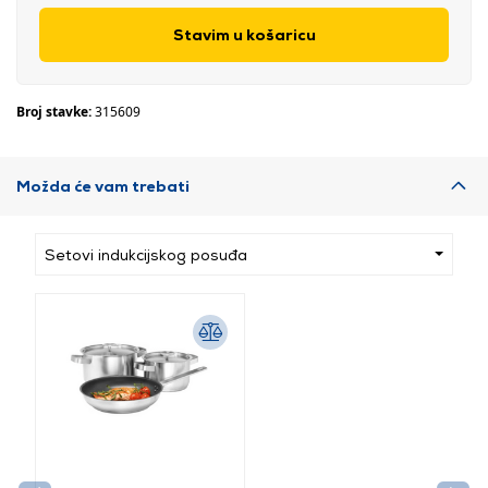
Stavim u košaricu
Broj stavke:
315609
Možda će vam trebati
Setovi indukcijskog posuđa