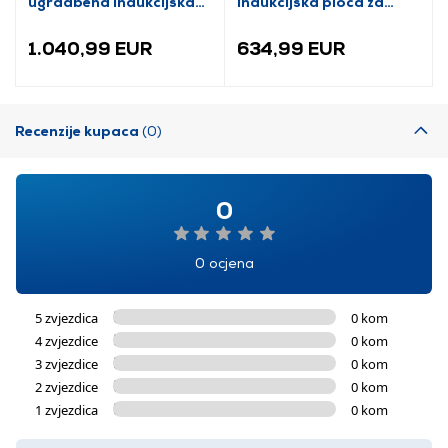
ugradbena indukcijska
Indukcijska ploča za
ploča za kuhanje
kuhanje
1.040,99 EUR
634,99 EUR
Recenzije kupaca
(0)
0
0 ocjena
5 zvjezdica
0 kom
4 zvjezdice
0 kom
3 zvjezdice
0 kom
2 zvjezdice
0 kom
1 zvjezdica
0 kom