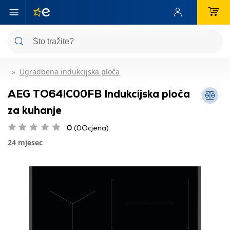
Ugradbena indukcijska ploča
AEG TO64IC00FB Indukcijska ploča
za kuhanje
0
(0Ocjena)
24 mjesec