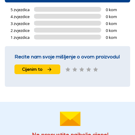
5 zvjezdica
0 kom
4 zvjezdice
0 kom
3 zvjezdice
0 kom
2 zvjezdice
0 kom
1 zvjezdica
0 kom
Recite nam svoje mišljenje o ovom proizvodu!
Cijenim to
Ne propustite najbolje cijene!