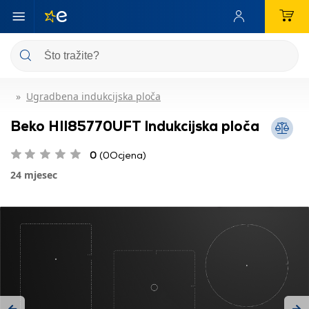
Ugradbena indukcijska ploča
Beko HII85770UFT Indukcijska ploča
0
(0Ocjena)
24 mjesec