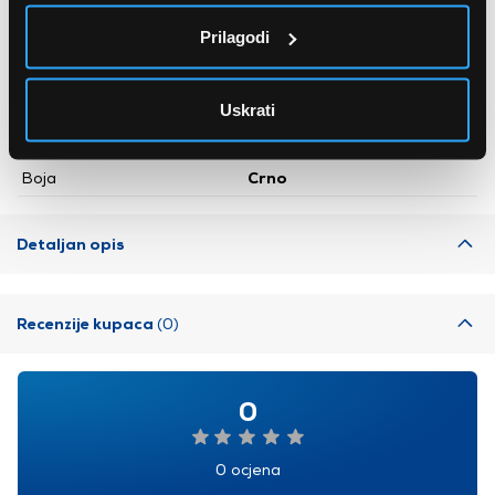
Broj zona za kuhanje
5 kom
Prilagodi
Prikaz preostale topline
Da
Snaga
7.400 W
Uskrati
Dječja brava
Da
Boja
Crno
Detaljan opis
Recenzije kupaca
(0)
0
0 ocjena