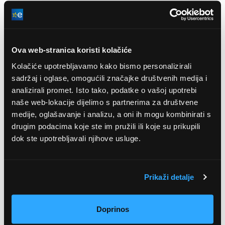
Beko HII85770UFT korisnički priručnik
Ova web-stranica koristi kolačiće
Kolačiće upotrebljavamo kako bismo personalizirali
sadržaj i oglase, omogućili značajke društvenih medija i
analizirali promet. Isto tako, podatke o vašoj upotrebi
naše web-lokacije dijelimo s partnerima za društvene
medije, oglašavanje i analizu, a oni ih mogu kombinirati s
, ,
drugim podacima koje ste im pružili ili koje su prikupili
dok ste upotrebljavali njihove usluge.
Indukcijska ploča za
Vrsta ploče za kuhanje
kuhanje
Širina ugradnje
75 cm
Prikaži detalje
Dubina ugradnje
49 cm
Spojivo polje za kuhanje
Da
Doprinos
Funkcija timera
Da