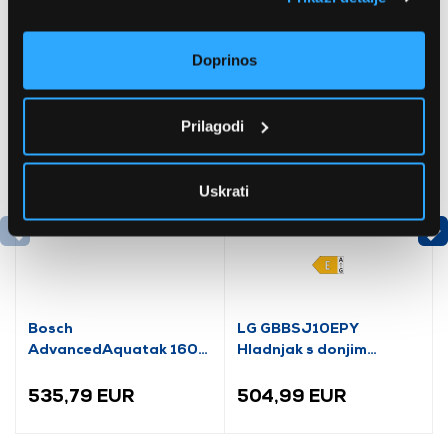
Preporučujemo za vas
Doprinos
Prilagodi
Uskrati
Bosch
LG GBBSJ10EPY
AdvancedAquatak 160
Hladnjak s donjim
visokotlačni perač
zamrzivačem
(06008A7800)
535,79 EUR
504,99 EUR