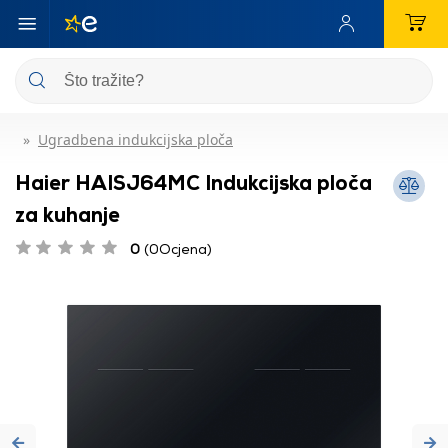
Ugradbena indukcijska ploča
Haier HAISJ64MC Indukcijska ploča
za kuhanje
0
(0Ocjena)