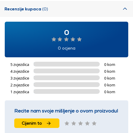
Recenzije kupaca
(0)
0
0 ocjena
5 zvjezdica
0 kom
4 zvjezdice
0 kom
3 zvjezdice
0 kom
2 zvjezdice
0 kom
1 zvjezdica
0 kom
Recite nam svoje mišljenje o ovom proizvodu!
Cijenim to