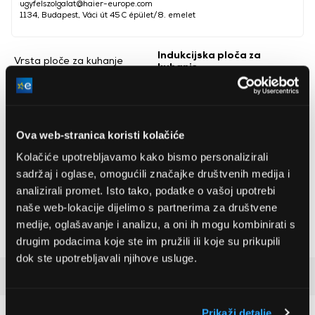
ugyfelszolgalat@haier-europe.com
1134, Budapest, Váci út 45 C épület/8. emelet
Indukcijska ploča za
Vrsta ploče za kuhanje
kuhanje
Širina ugradnje
49 cm
Dubina ugradnje
5,6 cm
Ova web-stranica koristi kolačiće
Visina ugradnje
56 cm
Kolačiće upotrebljavamo kako bismo personalizirali
Funkcija timera
Da
sadržaj i oglase, omogućili značajke društvenih medija i
Broj zona za kuhanje
4 kom
analizirali promet. Isto tako, podatke o vašoj upotrebi
naše web-lokacije dijelimo s partnerima za društvene
Snaga
7.000 W
medije, oglašavanje i analizu, a oni ih mogu kombinirati s
Dječja brava
Da
drugim podacima koje ste im pružili ili koje su prikupili
dok ste upotrebljavali njihove usluge.
Detaljan opis
Prikaži detalje