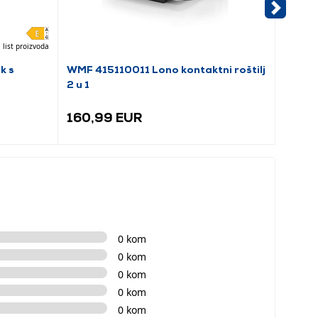
 list proizvoda
k s
WMF 415110011 Lono kontaktni roštilj
Tefal 
2 u 1
roštilj
160,99 EUR
88,9
0 kom
0 kom
0 kom
0 kom
0 kom