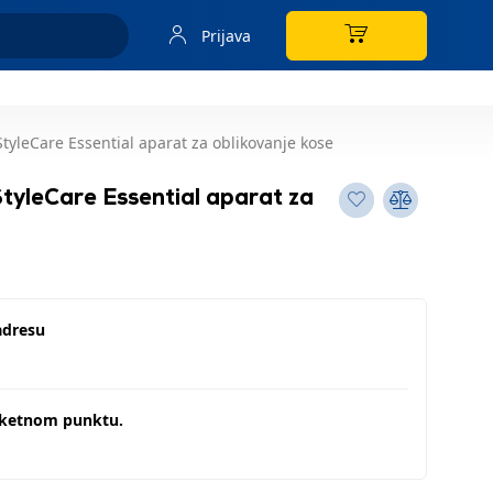
Prijava
tyleCare Essential aparat za oblikovanje kose
tyleCare Essential aparat za
adresu
aketnom punktu.