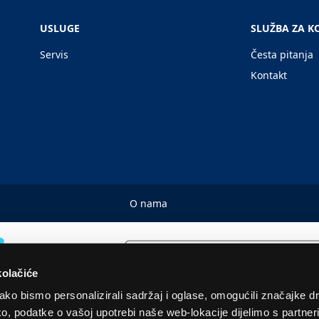
USLUGE
SLUŽBA ZA K
Servis
Česta pitanja
Kontakt
O nama
kolačiće
ko bismo personalizirali sadržaj i oglase, omogućili značajke d
tako, podatke o vašoj upotrebi naše web-lokacije dijelimo s partne
© 2026. Sva prava pridržana! Euronics Technical Store Chain