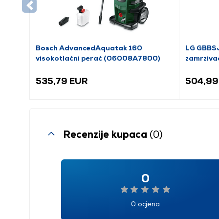
Bosch AdvancedAquatak 160
LG GBBSJ
visokotlačni perač (06008A7800)
zamrziva
535,79 EUR
504,99
Recenzije kupaca
(0)
0
0 ocjena