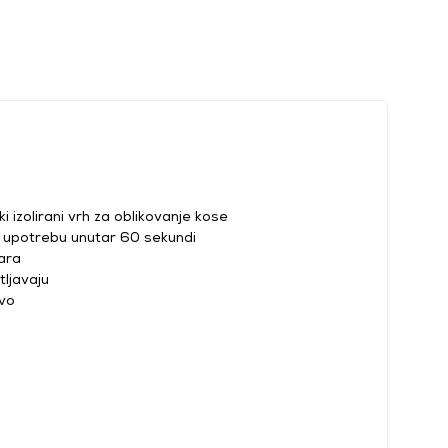
ski izolirani vrh za oblikovanje kose
a upotrebu unutar 60 sekundi
ara
tljavaju
vo