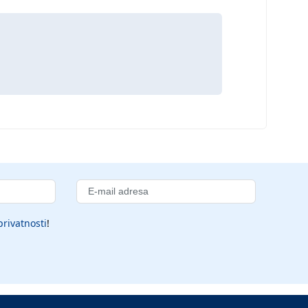
privatnosti
!