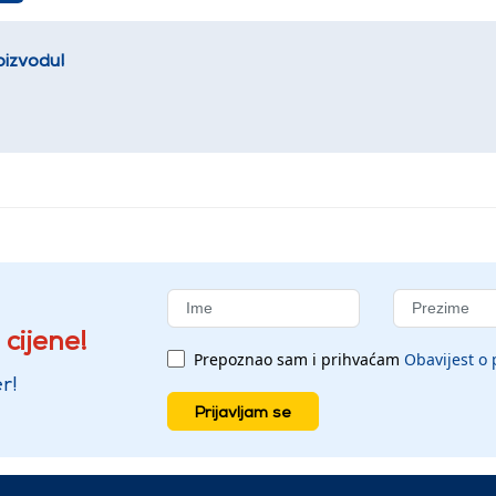
oizvodu!
 cijene!
Prepoznao sam i prihvaćam
Obavijest o 
r!
Prijavljam se