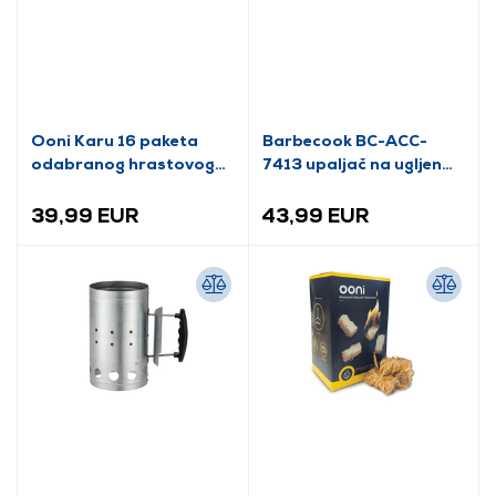
Ooni Karu 16 paketa
Barbecook BC-ACC-
odabranog hrastovog
7413 upaljač na ugljen
drva (UU-P12500)
od nehrđajućeg čelika
39,99 EUR
43,99 EUR