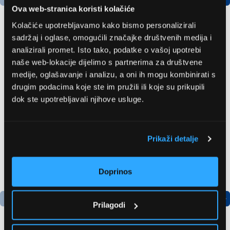
Ova web-stranica koristi kolačiće
Kolačiće upotrebljavamo kako bismo personalizirali
sadržaj i oglase, omogućili značajke društvenih medija i
Bosch
LG GBBSJ10EPY
analizirali promet. Isto tako, podatke o vašoj upotrebi
AdvancedAquatak 160
Hladnjak s donjim
naše web-lokacije dijelimo s partnerima za društvene
visokotlačni perač
zamrzivačem
medije, oglašavanje i analizu, a oni ih mogu kombinirati s
(06008A7800)
535,79 EUR
504,99 EUR
drugim podacima koje ste im pružili ili koje su prikupili
dok ste upotrebljavali njihove usluge.
Prikaži detalje
Doprinos
Prilagodi