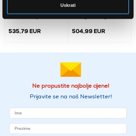
Uskrati
Bosch
LG GBBSJ10EPY
AdvancedAquatak 160
Hladnjak s donjim
visokotlačni perač
zamrzivačem
(06008A7800)
535,79 EUR
504,99 EUR
Ne propustite najbolje cijene!
Prijavite se na naš Newsletter!