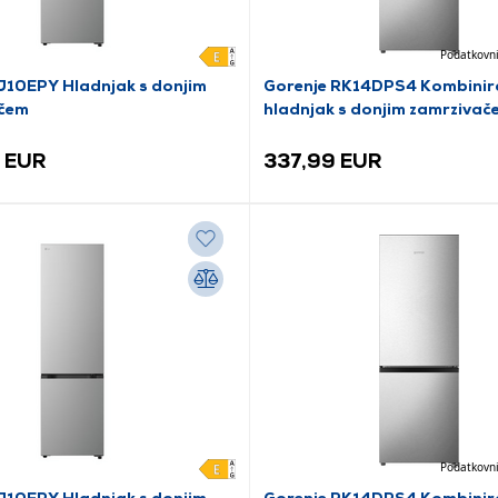
Podatkovni
10EPY Hladnjak s donjim
Gorenje RK14DPS4 Kombinir
čem
hladnjak s donjim zamrzivač
 EUR
337,99 EUR
Podatkovni
10EPY Hladnjak s donjim
Gorenje RK14DPS4 Kombinir