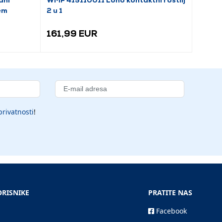
em
2 u 1
161,99 EUR
99,9
privatnosti
!
ORISNIKE
PRATITE NAS
Facebook