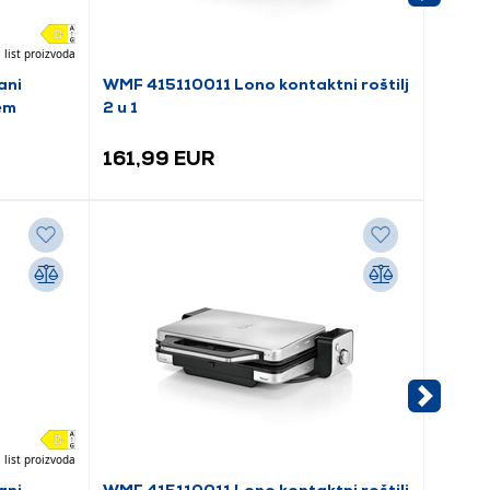
 list proizvoda
ani
WMF 415110011 Lono kontaktni roštilj
Tefal 
em
2 u 1
roštilj
161,99 EUR
88,9
 list proizvoda
ani
WMF 415110011 Lono kontaktni roštilj
Field