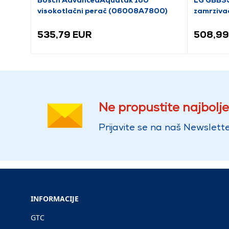
visokotlačni perač (06008A7800)
zamrziva
535,79 EUR
508,99
Ne propustite najbolje
Prijavite se na naš Newslette
INFORMACIJE
GTC