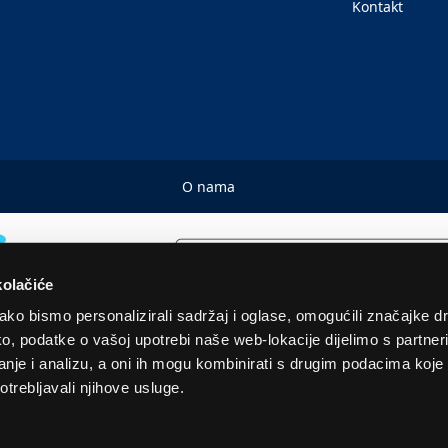
Kontakt
O nama
kolačiće
ko bismo personalizirali sadržaj i oglase, omogućili značajke d
tako, podatke o vašoj upotrebi naše web-lokacije dijelimo s partne
© 2026. Sva prava pridržana! Euronics Technical Store Chain
je i analizu, a oni ih mogu kombinirati s drugim podacima koje st
otrebljavali njihove usluge.
 u EUR i uključuju PDV. Služimo samo količine za kućanstvo. Navedene cijene, slike i opisi s