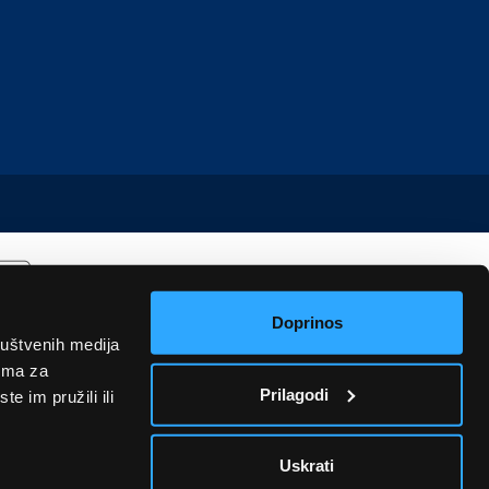
Doprinos
ruštvenih medija
rima za
Prilagodi
e im pružili ili
Uskrati
u informativnog