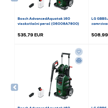
Bosch AdvancedAquatak 160
LG GBBSJ
visokotlačni perač (06008A7800)
zamrziva
535,79 EUR
508,99
Bosch AdvancedAquatak 160
LG GBBSJ