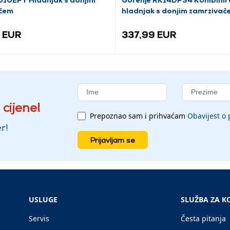
čem
hladnjak s donjim zamrzivač
 EUR
337,99 EUR
 cijene!
Prepoznao sam i prihvaćam
Obavijest o 
r!
Prijavljam se
USLUGE
SLUŽBA ZA K
Servis
Česta pitanja