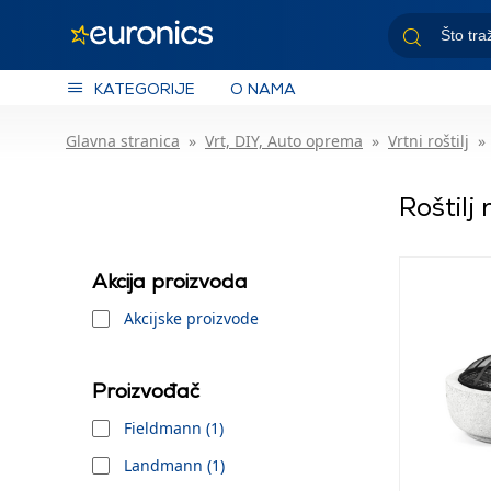
KATEGORIJE
O NAMA
Glavna stranica
Vrt, DIY, Auto oprema
Vrtni roštilj
Roštilj
Akcija proizvoda
Akcijske proizvode
Proizvođač
Fieldmann (1)
Landmann (1)