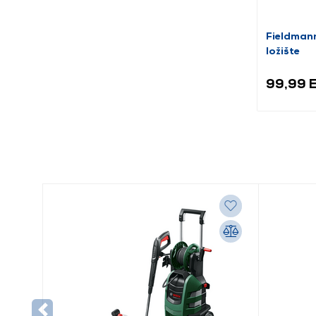
Fieldman
ložište
99,99 