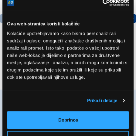
Ova web-stranica koristi kolačiće
Kolačiće upotrebljavamo kako bismo personalizirali
sadržaj i oglase, omogućili značajke društvenih medija i
LG GBBSJ10EPY
Bosch
analizirali promet. Isto tako, podatke o vašoj upotrebi
Hladnjak s donjim
AdvancedAquatak 160
naše web-lokacije dijelimo s partnerima za društvene
zamrzivačem
visokotlačni perač
medije, oglašavanje i analizu, a oni ih mogu kombinirati s
(06008A7800)
504,99 EUR
463,99 EUR
drugim podacima koje ste im pružili ili koje su prikupili
dok ste upotrebljavali njihove usluge.
Prikaži detalje
Doprinos
Ne propustite najbolje cijene!
Prijavite se na naš Newsletter!