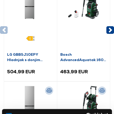
LG GBBSJ10EPY
Bosch
Hladnjak s donjim
AdvancedAquatak 160
zamrzivačem
visokotlačni perač
(06008A7800)
504,99 EUR
463,99 EUR