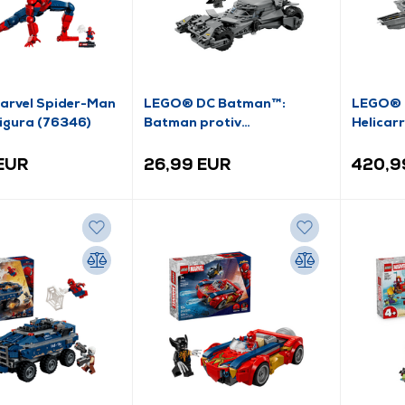
rvel Spider-Man
LEGO® DC Batman™:
LEGO® 
figura (76346)
Batman protiv
Helicarr
Supermana™: Batmobile™
(76331)
 EUR
26,99 EUR
420,9