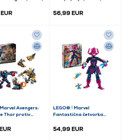
 EUR
56,99 EUR
arvel Avengers:
LEGO® ǀ Marvel
 Thor protiv
Fantastična četvorka
i ratnika (76322)
protiv Galactusa -
građevinski blok (76316)
 EUR
54,99 EUR