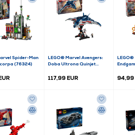
rvel Spider-Man
LEGO® Marvel Avengers:
LEGO® M
scorpa (76324)
Doba Ultrona Quinjet
Endgame
(76325)
(76323
 EUR
117,99 EUR
94,99