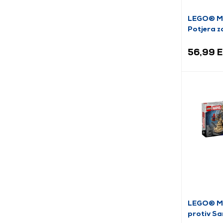
LEGO® Ma
Potjera 
zatvoren
56,99 
LEGO® Ma
protiv Sa