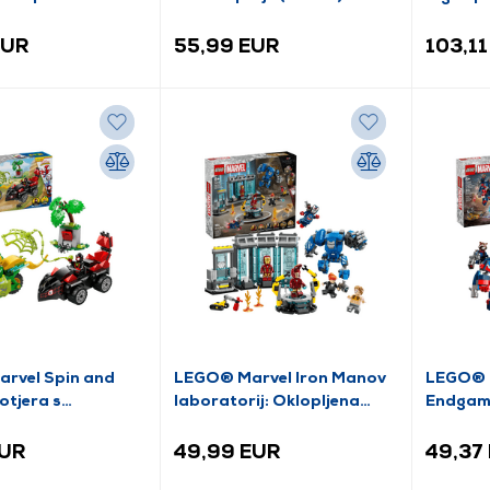
EUR
55,99 EUR
103,11
rvel Spin and
LEGO® Marvel Iron Manov
LEGO® M
otjera s
laboratorij: Oklopljena
Endgame
skim vozilom
dvorana (76315)
Chitaur
EUR
49,99 EUR
49,37