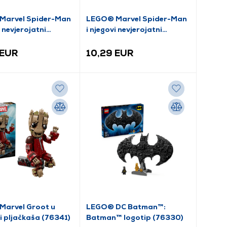
Marvel Spider-Man
LEGO® Marvel Spider-Man
i nevjerojatni
i njegovi nevjerojatni
ji Spider-Man
prijatelji Biker Spider-Man
i brod (11208)
vs. Rhino (11206)
 EUR
10,29 EUR
arvel Groot u
LEGO® DC Batman™:
i pljačkaša (76341)
Batman™ logotip (76330)