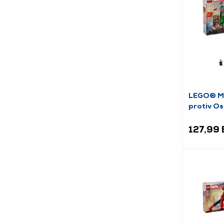
LEGO® Ma
protiv O
127,99