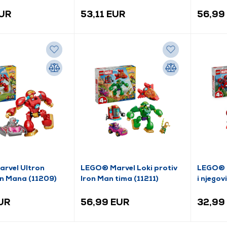
334)
(76343)
EUR
53,11 EUR
56,99
rvel Ultron
LEGO® Marvel Loki protiv
LEGO® 
on Mana (11209)
Iron Man tima (11211)
i njegov
prijatelj
EUR
56,99 EUR
32,99