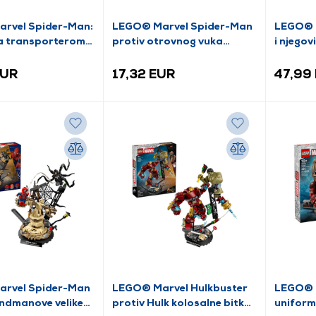
rvel Spider-Man:
LEGO® Marvel Spider-Man
LEGO® 
za transporterom
protiv otrovnog vuka
i njegov
ika (76349)
(76336)
prijatel
Gusarsk
EUR
17,32 EUR
47,99
rvel Spider-Man
LEGO® Marvel Hulkbuster
LEGO® M
ndmanove velike
protiv Hulk kolosalne bitke
uniform