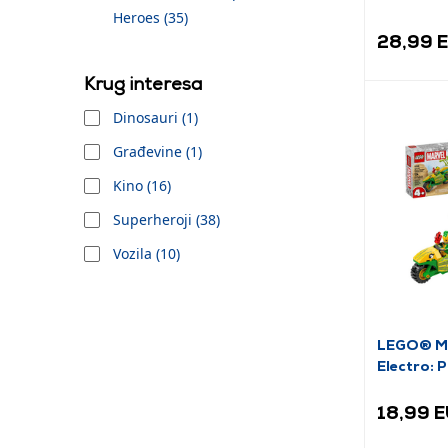
(76309)
Heroes (35)
28,99 
Krug interesa
Dinosauri (1)
Građevine (1)
Kino (16)
Superheroji (38)
Vozila (10)
LEGO® Ma
Electro: P
dinosaur
(11198)
18,99 