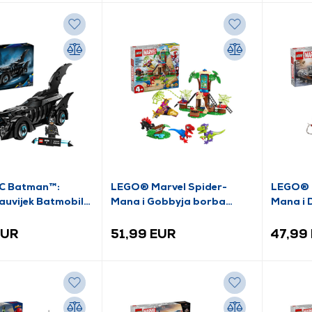
C Batman™:
LEGO® Marvel Spider-
LEGO® M
auvijek Batmobil™
Mana i Gobbyja borba
Mana i 
raptora u sjedištu kućice na
vagona 
drvetu (11200)
(76321)
EUR
51,99 EUR
47,99