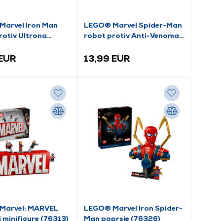
arvel Iron Man
LEGO® Marvel Spider-Man
rotiv Ultrona
robot protiv Anti-Venoma
)
(76308)
 EUR
13,99 EUR
Marvel: MARVEL
LEGO® Marvel Iron Spider-
i minifigure (76313)
Man poprsje (76326)