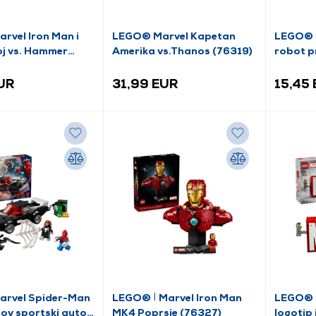
rvel Iron Man i
LEGO® Marvel Kapetan
LEGO® M
oj vs. Hammer
Amerika vs.Thanos (76319)
robot p
(76320)
(76307
EUR
31,99 EUR
15,45
rvel Spider-Man
LEGO® ǀ Marvel Iron Man
LEGO® 
ov sportski auto
MK4 Poprsje (76327)
logotip 