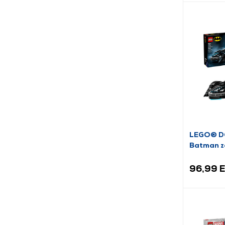
LEGO® D
Batman z
(76304)
96,99 