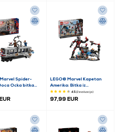
arvel Spider-
LEGO® Marvel Kapetan
Doca Ocka bitka
Amerika: Bitka iz
podzemne željeznice
Građanskog rata (76314)
4.5
(2
evaluacija
)
 EUR
97,99 EUR