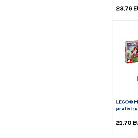
bitke (76
23,76 
LEGO® Ma
protiv Ir
21,70 