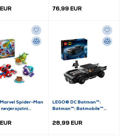
 EUR
76,99 EUR
Marvel Spider-Man
LEGO® DC Batman™:
i nevjerojatni
Batman™: Batmobile™
i: Plovilo (11207)
(76332)
 EUR
28,99 EUR