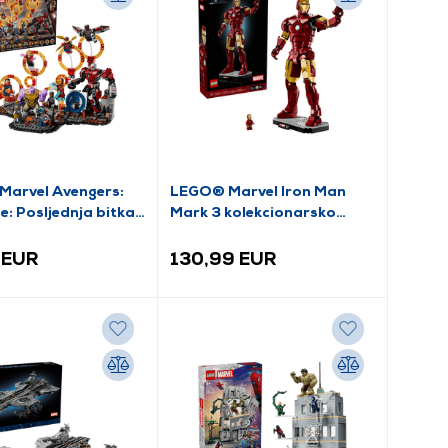
arvel Avengers:
LEGO® Marvel Iron Man
: Posljednja bitka
Mark 3 kolekcionarsko
)
izdanje (76344)
 EUR
130,99 EUR