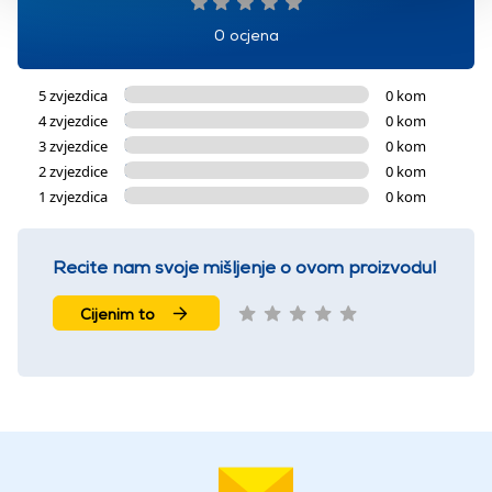
0 ocjena
5 zvjezdica
0 kom
4 zvjezdice
0 kom
3 zvjezdice
0 kom
2 zvjezdice
0 kom
1 zvjezdica
0 kom
Recite nam svoje mišljenje o ovom proizvodu!
Cijenim to