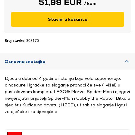
51,99 EUR
/ kom
Stavim u košaricu
Broj stavke:
308170
Osnovna značajka
Djeca u dobi od 4 godine i starija koja vole superheroje,
dinosaure i igračke za slaganje pronaći će sve (i više!) u
pustolovnom kompletu LEGO® Marvel Spider-Man i njegovi
nevjerojatni prijatelji Spider-Man i Gobby the Raptor Bitka u
sjedištu Kućice na drvetu (11200), užitak za slaganje i igru ​​i
za dječake i za djevojčice.