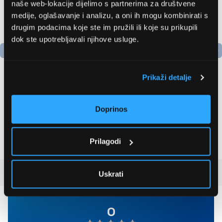
naše web-lokacije dijelimo s partnerima za društvene
medije, oglašavanje i analizu, a oni ih mogu kombinirati s
drugim podacima koje ste im pružili ili koje su prikupili
dok ste upotrebljavali njihove usluge.
Prikaži detalje
Bosch
LG GBBSJ10EPY
AdvancedAquatak 160
Hladnjak s donjim
Doprinos
visokotlačni perač
zamrzivačem
(06008A7800)
535,79 EUR
510,99 EUR
Prilagodi
Recenzije kupaca
(0)
Uskrati
0