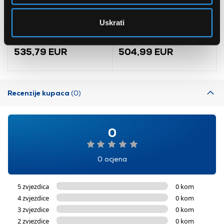
Bosch
LG GBBSJ10EPY
Uskrati
AdvancedAquatak 160
Hladnjak s donjim
visokotlačni perač
zamrzivačem
(06008A7800)
535,79 EUR
504,99 EUR
Recenzije kupaca
(0)
0
0 ocjena
5 zvjezdica
0 kom
4 zvjezdice
0 kom
3 zvjezdice
0 kom
2 zvjezdice
0 kom