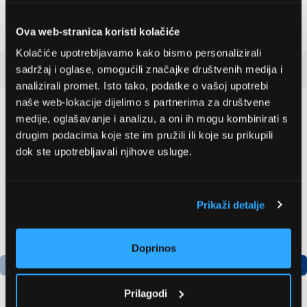
Težina
826 g
Bluetooth
Da
Ova web-stranica koristi kolačiće
Kolačiće upotrebljavamo kako bismo personalizirali
Detaljan opis
sadržaj i oglase, omogućili značajke društvenih medija i
analizirali promet. Isto tako, podatke o vašoj upotrebi
naše web-lokacije dijelimo s partnerima za društvene
Preporučujemo za vas
medije, oglašavanje i analizu, a oni ih mogu kombinirati s
drugim podacima koje ste im pružili ili koje su prikupili
dok ste upotrebljavali njihove usluge.
Prikaži detalje
Doprinos
Prilagodi