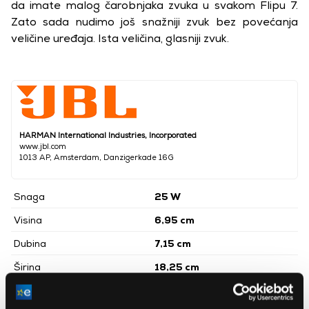
da imate malog čarobnjaka zvuka u svakom Flipu 7.
Zato sada nudimo još snažniji zvuk bez povećanja
veličine uređaja. Ista veličina, glasniji zvuk.
HARMAN International Industries, Incorporated
www.jbl.com
1013 AP, Amsterdam, Danzigerkade 16G
Snaga
25 W
Visina
6,95 cm
Dubina
7,15 cm
Širina
18,25 cm
Boja
Bijela