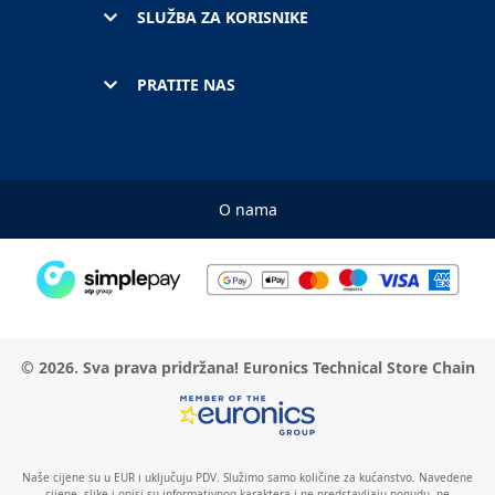
SLUŽBA ZA KORISNIKE
PRATITE NAS
O nama
© 2026. Sva prava pridržana! Euronics Technical Store Chain
Naše cijene su u EUR i uključuju PDV. Služimo samo količine za kućanstvo. Navedene
cijene, slike i opisi su informativnog karaktera i ne predstavljaju ponudu, ne