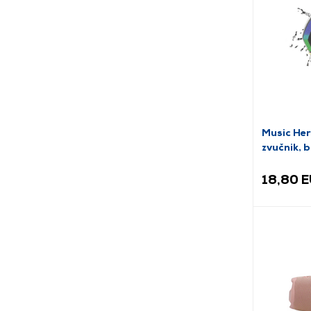
Music Her
zvučnik, bi
(MHSPIB
18,80 