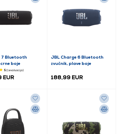
p 7 Bluetooth
JBL Charge 6 Bluetooth
 crne boje
zvučnik, plave boje
5
(1
evaluacija
)
9 EUR
188,99 EUR