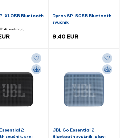
P-XL05B Bluetooth
Dyras SP-S05B Bluetooth
zvučnik
4
(1
evaluacija
)
 EUR
9,40 EUR
Essential 2
JBL Go Essential 2
h zvučnik, crni
Bluetooth zvučnik, plavi