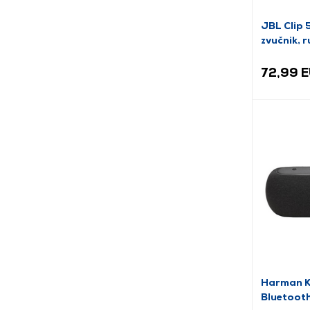
JBL Clip 
zvučnik, r
72,99 
Harman K
Bluetooth