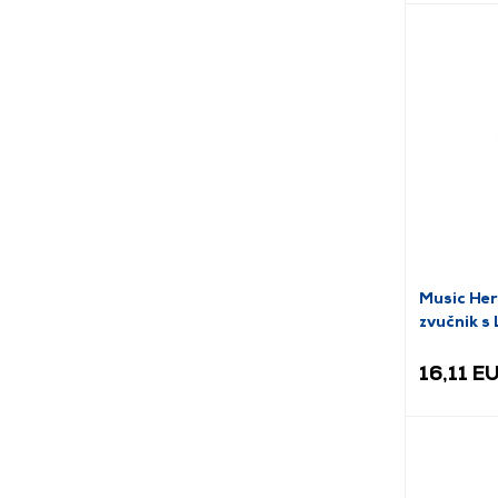
Music Her
zvučnik s 
zeleni (
16,11 E