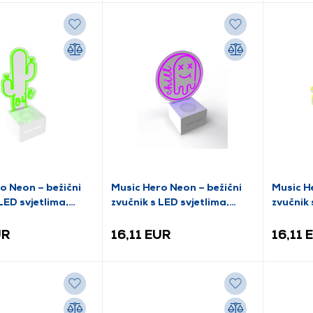
o Neon – bežični
Music Hero Neon – bežični
Music H
LED svjetlima,
zvučnik s LED svjetlima,
zvučnik 
MHSPLEDLOV)
ljubičasti (MHSPLEDCHIL)
(MHSPL
UR
16,11 EUR
16,11 