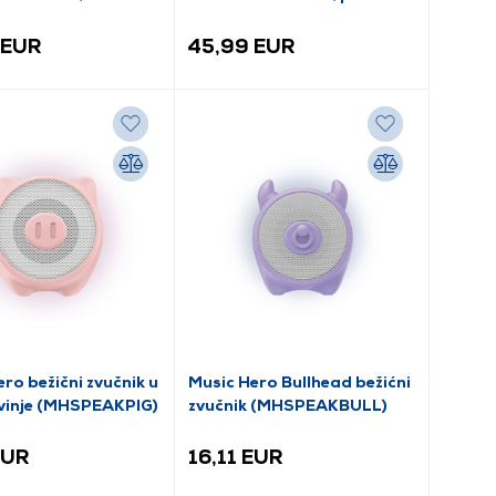
 EUR
45,99 EUR
ro bežični zvučnik u
Music Hero Bullhead bežićni
obliku svinje (MHSPEAKPIG)
zvučnik (MHSPEAKBULL)
EUR
16,11 EUR