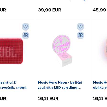
EUR
39,99 EUR
45,99
sential 2
Music Hero Neon - bežični
Music He
 zvučnik, crveni
zvučnik s LED svjetlima,
roza (MHSPLEDPART)
EUR
16,11 EUR
16,11 