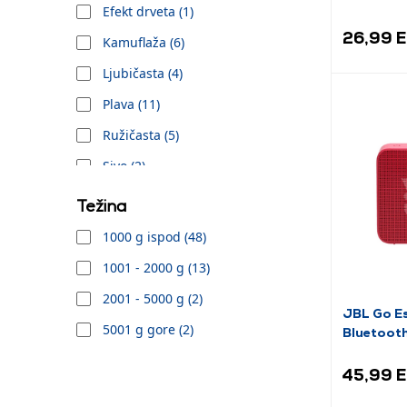
Yenkee (3)
Efekt drveta (1)
26,99 
Kamuflaža (6)
Ljubičasta (4)
Plava (11)
Ružičasta (5)
Sivo (2)
Smeđa (1)
Težina
Srebro (1)
1000 g ispod (48)
Suton plava (1)
1001 - 2000 g (13)
Zelena (2)
2001 - 5000 g (2)
JBL Go Es
Zelenkasto siva (1)
5001 g gore (2)
Bluetooth
45,99 