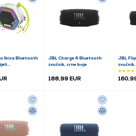
o Ibiza Bluetooth
JBL Charge 6 Bluetooth
JBL Fli
jeli
zvučnik, crne boje
zvučnik,
IZA5BTW)
EUR
188,99 EUR
160,9