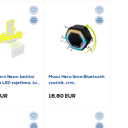
ero Neon: bežični
Music Hero Ibiza Bluetooth
s LED svjetlima, žuti
zvučnik, crni
EDTHUN)
(MHSPIBIZA5BTK)
EUR
18,80 EUR