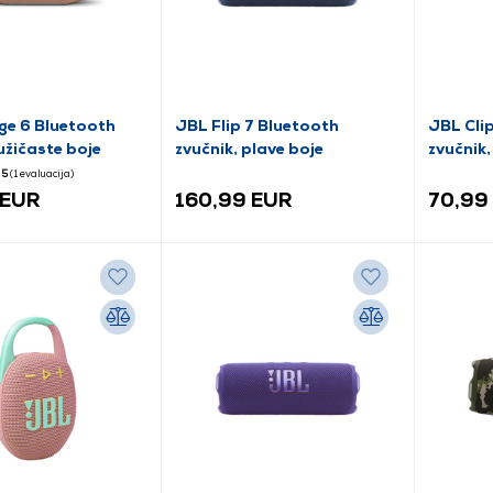
ge 6 Bluetooth
JBL Flip 7 Bluetooth
JBL Cli
užičaste boje
zvučnik, plave boje
zvučnik,
5
(1
evaluacija
)
 EUR
160,99 EUR
70,99