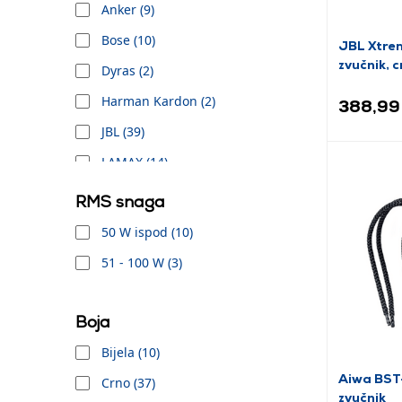
Anker (9)
Bose (10)
JBL Xtre
zvučnik, c
Dyras (2)
Harman Kardon (2)
388,99
JBL (39)
LAMAX (14)
LG (1)
RMS snaga
SAL (1)
50 W ispod (10)
SBS (8)
51 - 100 W (3)
SENCOR (1)
Sony (4)
Boja
White Shark (1)
Bijela (10)
Xiaomi (1)
Aiwa BST
Crno (37)
zvučnik