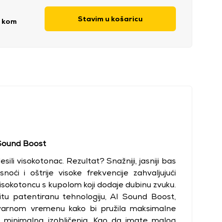
Stavim u košaricu
/ kom
 Sound Boost
sili visokotonac. Rezultat? Snažniji, jasniji bas
noći i oštrije visoke frekvencije zahvaljujući
visokotoncu s kupolom koji dodaje dubinu zvuku.
titu patentiranu tehnologiju, AI Sound Boost,
stvarnom vremenu kako bi pružila maksimalne
 minimalna izobličenja. Kao da imate malog