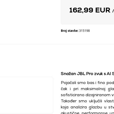
162,99 EUR
Broj stavke:
315198
Snažan JBL Pro zvuk s AI
Pojačali smo bas i fino pode
čak i pri maksimalnoj glas
sofisticirano dizajniranom 
Također smo uključili vlas
koja analizira glazbu u 
akustične performanse uz