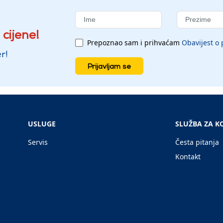
 cijene!
Prepoznao sam i prihvaćam
Obavijest o 
r!
Prijavljam se
USLUGE
SLUŽBA ZA K
Servis
Česta pitanja
Kontakt