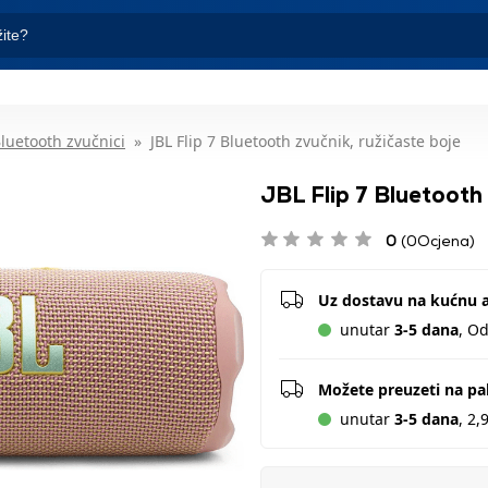
luetooth zvučnici
JBL Flip 7 Bluetooth zvučnik, ružičaste boje
JBL Flip 7 Bluetooth 
0
(0Ocjena)
Uz dostavu na kućnu 
unutar
3-5 dana
, O
Možete preuzeti na p
unutar
3-5 dana
, 2,