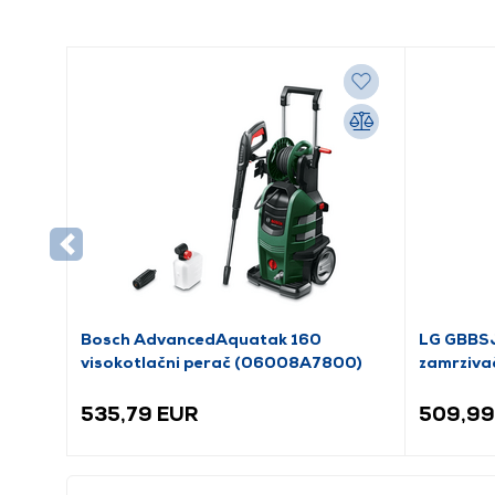
Bosch AdvancedAquatak 160
LG GBBSJ
visokotlačni perač (06008A7800)
zamrziva
535,79 EUR
509,99