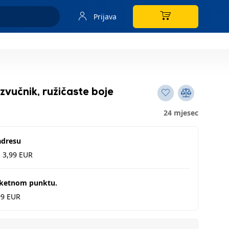
Prijava
zvučnik, ružičaste boje
24 mjesec
adresu
d 3,99 EUR
aketnom punktu.
99 EUR