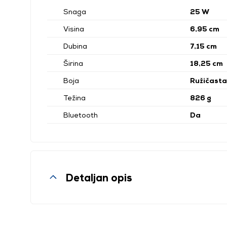
Snaga
25 W
Visina
6,95 cm
Dubina
7,15 cm
Širina
18,25 cm
Boja
Ružičasta
Težina
826 g
Bluetooth
Da
Detaljan opis