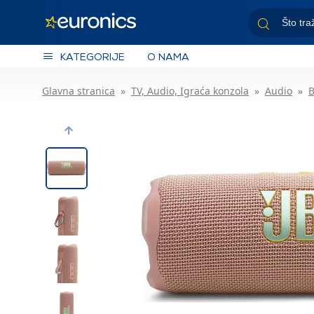
KATEGORIJE
O NAMA
Glavna stranica
TV, Audio, Igraća konzola
Audio
B
Previous