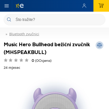
Bluetooth zvučnici
Music Hero Bullhead bežićni zvučnik
(MHSPEAKBULL)
0
(0Ocjena)
24 mjesec