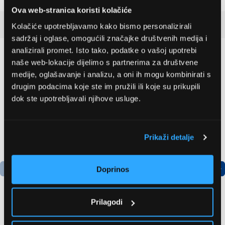
Ova web-stranica koristi kolačiće
Detaljan opis
Kolačiće upotrebljavamo kako bismo personalizirali
sadržaj i oglase, omogućili značajke društvenih medija i
analizirali promet. Isto tako, podatke o vašoj upotrebi
Preporučujemo za vas
naše web-lokacije dijelimo s partnerima za društvene
medije, oglašavanje i analizu, a oni ih mogu kombinirati s
drugim podacima koje ste im pružili ili koje su prikupili
dok ste upotrebljavali njihove usluge.
Prikaži detalje
Doprinos
Prilagodi
Bosch
LG GBBSJ10EPY