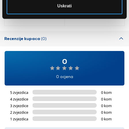
AdvancedAquatak 160
Hladnjak s donjim
Uskrati
visokotlačni perač
zamrzivačem
(06008A7800)
535,79 EUR
510,99 EUR
Recenzije kupaca
(0)
0
0 ocjena
5 zvjezdica
0 kom
4 zvjezdice
0 kom
3 zvjezdice
0 kom
2 zvjezdice
0 kom
1 zvjezdica
0 kom