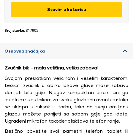
Stavim u košaricu
Broj stavke:
317905
Osnovna značajka
Zvučnik bik – mala veličina, velika zabava!
Svojom preslatkom veličinom i veselim karakterom,
bežični zvučnik u obliku bikove glave može zabavu
donijeti bilo gdje. Njegov kompaktan dizajn čini ga
idealnim suputnikom za svaku glazbenu avanturu: lako
se uklapa u ruksak ili torbu, tako da svoju omiljenu
glazbu možete ponijeti sa sobom gdje god idete.
Ugrađeni mikrofon također olakšava telefoniranje.
Bežično povežite svoj pametni telefon, tablet ili