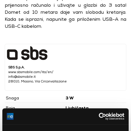
prijenosno računalo i uživajte u glazbi do 3 sata!
Domet od 10 metara daje vam slobodu kretanja.
Kada se isprazni, napunite ga priloženim USB-A na
USB-C kabelom.
SBS S.p.A.
www.sbsmobile.com/ita/en/
info@sbsmobile.it
28010, Miasino, Via Circonvallazione
Snaga
3 W
Boja
Ljubičasta
Težina
176 g
Bluetooth
Da