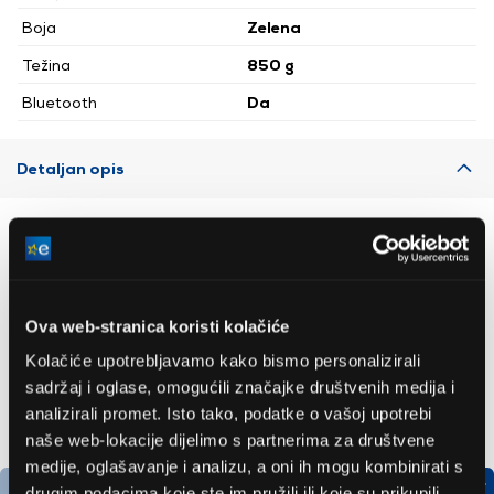
Boja
Zelena
Težina
850 g
Bluetooth
Da
Detaljan opis
Preporučujemo za vas
Ova web-stranica koristi kolačiće
Kolačiće upotrebljavamo kako bismo personalizirali
sadržaj i oglase, omogućili značajke društvenih medija i
analizirali promet. Isto tako, podatke o vašoj upotrebi
naše web-lokacije dijelimo s partnerima za društvene
medije, oglašavanje i analizu, a oni ih mogu kombinirati s
drugim podacima koje ste im pružili ili koje su prikupili