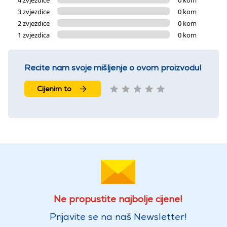
3 zvjezdice
0 kom
2 zvjezdice
0 kom
1 zvjezdica
0 kom
Recite nam svoje mišljenje o ovom proizvodu!
Cijenim to
Ne propustite najbolje cijene!
Prijavite se na naš Newsletter!