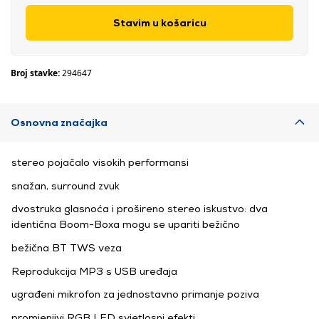
Stavim u košaricu
Broj stavke:
294647
Osnovna značajka
stereo pojačalo visokih performansi
snažan, surround zvuk
dvostruka glasnoća i prošireno stereo iskustvo: dva
identična Boom-Boxa mogu se upariti bežično
bežična BT TWS veza
Reprodukcija MP3 s USB uređaja
ugrađeni mikrofon za jednostavno primanje poziva
promjenjivi RGB LED svjetlosni efekti