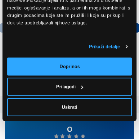
naše web-lokacije dijelimo s partnerima za društvene
medije, oglašavanje i analizu, a oni ih mogu kombinirati s
drugim podacima koje ste im pružili ili koje su prikupili
dok ste upotrebljavali njihove usluge.
Prikaži detalje
LG GBBSJ10EPY
Bosch
Hladnjak s donjim
AdvancedAquatak 160
Doprinos
zamrzivačem
visokotlačni perač
(06008A7800)
504,99 EUR
463,99 EUR
Prilagodi
Recenzije kupaca
(0)
Uskrati
0