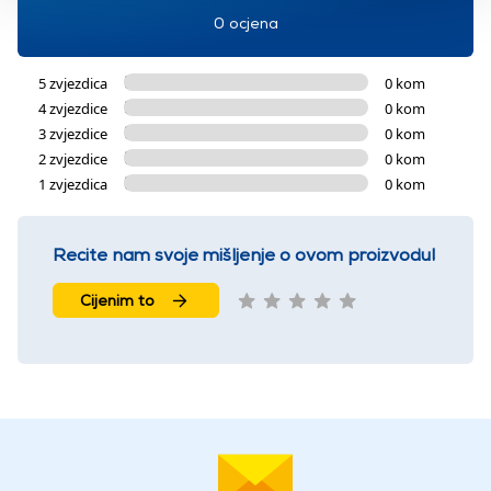
0 ocjena
5 zvjezdica
0 kom
4 zvjezdice
0 kom
3 zvjezdice
0 kom
2 zvjezdice
0 kom
1 zvjezdica
0 kom
Recite nam svoje mišljenje o ovom proizvodu!
Cijenim to