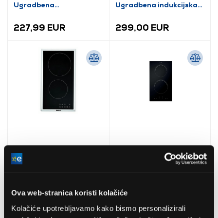
Ugradbena
Ugradbena indukcijska
staklokeramička ploča
ploča
227,99 EUR
299,00 EUR
BEKO HDMC 32400TX
Candy CI32CBB
Ugrađene domino ploča
Indukcijska ploča za
Ova web-stranica koristi kolačiće
kuhanje
Kolačiće upotrebljavamo kako bismo personalizirali
189,99 EUR
187,99 EUR