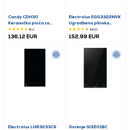
Candy CDH30
Electrolux EGG3322NVX
Keramička ploča za
Ugradbena plinska
kuhanje
ploča za kuhanje
5
(1
)
4.5
(2
)
136,12 EUR
152,99 EUR
Electrolux LHR3233CK
Gorenje GI3201BC