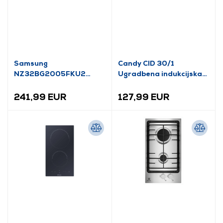
Samsung
Candy CID 30/1
NZ32BG2005FKU2
Ugradbena indukcijska
Ugradbena indukcijska
ploča za kuhanje
ploča
241,99 EUR
127,99 EUR