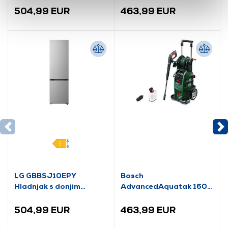
(06008A7800)
504,99 EUR
463,99 EUR
LG GBBSJ10EPY
Bosch
Hladnjak s donjim
AdvancedAquatak 160
zamrzivačem
visokotlačni perač
(06008A7800)
504,99 EUR
463,99 EUR