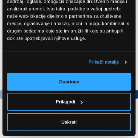
sadržaj i oglase, omogućili značajke društvenih medija i
analizirali promet. Isto tako, podatke o vašoj upotrebi
naše web-lokacije dijelimo s partnerima za društvene
medije, oglašavanje i analizu, a oni ih mogu kombinirati s
Preporučujemo za vas
drugim podacima koje ste im pružili ili koje su prikupili
dok ste upotrebljavali njihove usluge.
Prikaži detalje
Doprinos
Prilagodi
Uskrati
LG GBBSJ10EPY
Bosch
Hladnjak s donjim
AdvancedAquatak 160
zamrzivačem
visokotlačni perač