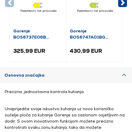
Podatkovni list proizvoda
Podatkovni list proizvoda
Gorenje
Gorenje
Go
BOS6737E06B
BOS6747A01BG
BP
Ugradbena pećnica
Ugradbena pećnica
Ug
325,99 EUR
430,99 EUR
4
Osnovna značajka
Precizna, jednostavna kontrola kuhanja
Unaprijedite svoje iskustvo kuhanja uz novo korisničko
sučelje ploča za kuhanje Gorenje sa zaslonom osjetljivim na
dodir. S ovom inovativnom funkcijom možete precizno
kontrolirati svaku zonu kuhanja, tako da možete