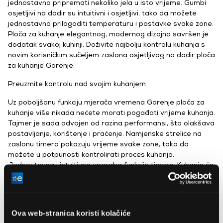
jednostavno pripremati nekoliko jela u isto vrijeme. Gumbi
osjetljivi na dodir su intuitivni i osjetljivi, tako da možete
jednostavno prilagoditi temperaturu i postavke svake zone.
Ploča za kuhanje elegantnog, modernog dizajna savršen je
dodatak svakoj kuhinji. Doživite najbolju kontrolu kuhanja s
novim korisničkim sučeljem zaslona osjetljivog na dodir ploča
za kuhanje Gorenje.
Preuzmite kontrolu nad svojim kuhanjem
Uz poboljšanu funkciju mjerača vremena Gorenje ploča za
kuhanje više nikada nećete morati pogađati vrijeme kuhanja.
Tajmer je sada odvojen od razina performansi, što olakšava
postavljanje, korištenje i praćenje. Namjenske strelice na
zaslonu timera pokazuju vrijeme svake zone, tako da
možete u potpunosti kontrolirati proces kuhanja.
Jednostavna i intuitivna uporaba funkcije timera. Kuhanje će
uvijek biti jednostavno.
Ova web-stranica koristi kolačiće
Gorenje GI3201BC korisnički priručnik