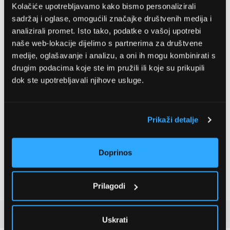
Kolačiće upotrebljavamo kako bismo personalizirali
sadržaj i oglase, omogućili značajke društvenih medija i
analizirali promet. Isto tako, podatke o vašoj upotrebi
naše web-lokacije dijelimo s partnerima za društvene
medije, oglašavanje i analizu, a oni ih mogu kombinirati s
drugim podacima koje ste im pružili ili koje su prikupili
Gorenje Magyarország Kft.
dok ste upotrebljavali njihove usluge.
www.gorenje.hu
info@gorenje.hu
2045, Törökbálint, Dulácska 1/B
Prikaži detalje
Dječja brava
Da
Širina ugradnje
28,3 cm
Doprinos
Visina ugradnje
49 cm
Dubina ugradnje
7 cm
Prilagodi
Detaljan opis
Uskrati