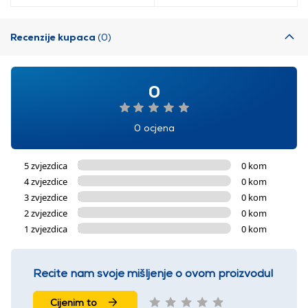
Recenzije kupaca
(0)
0
0 ocjena
5 zvjezdica
0 kom
4 zvjezdice
0 kom
3 zvjezdice
0 kom
2 zvjezdice
0 kom
1 zvjezdica
0 kom
Recite nam svoje mišljenje o ovom proizvodu!
Cijenim to