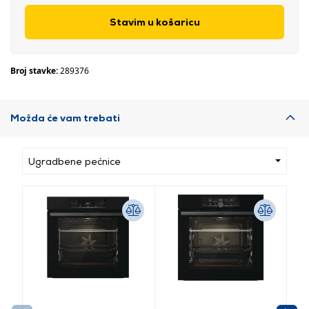
Stavim u košaricu
Broj stavke:
289376
Možda će vam trebati
Ugradbene pećnice