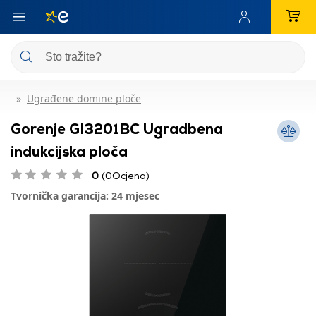
Ugrađene domine ploče
Gorenje GI3201BC Ugradbena
indukcijska ploča
0
(0Ocjena)
Tvornička garancija: 24 mjesec