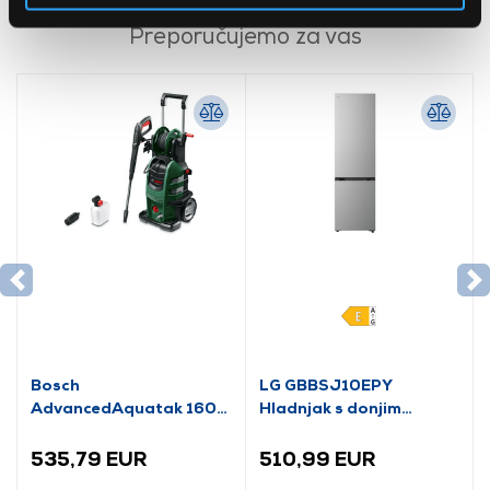
Preporučujemo za vas
Bosch
LG GBBSJ10EPY
AdvancedAquatak 160
Hladnjak s donjim
visokotlačni perač
zamrzivačem
(06008A7800)
535,79 EUR
510,99 EUR