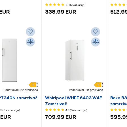
5
(11
evaluacija
)
 EUR
338,99 EUR
512,9
Podatkovni list proizvoda
Podatkovni list proizvoda
27340N zamrzivač
Whirlpool WHFF 6403 W4E
Beko B
Zamrzivač
zamrziv
5
(3
evaluacija
)
4.8
(5
evaluacija
)
 EUR
709,99 EUR
595,9