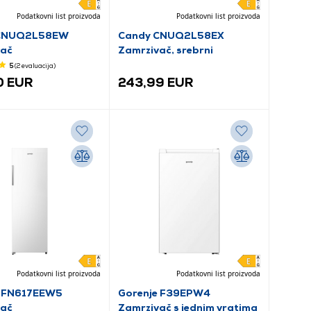
Podatkovni list proizvoda
Podatkovni list proizvoda
CNUQ2L58EW
Candy CNUQ2L58EX
vač
Zamrzivač, srebrni
5
(2
evaluacija
)
0 EUR
243,99 EUR
Podatkovni list proizvoda
Podatkovni list proizvoda
e FN617EEW5
Gorenje F39EPW4
vač
Zamrzivač s jednim vratima