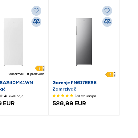
Podatkovni list proizvoda
FSA240M41WN
Gorenje FN617EES5
vač
Zamrzivač
4
(1
evaluacija
)
5
(3
evaluacija
)
9 EUR
528,99 EUR