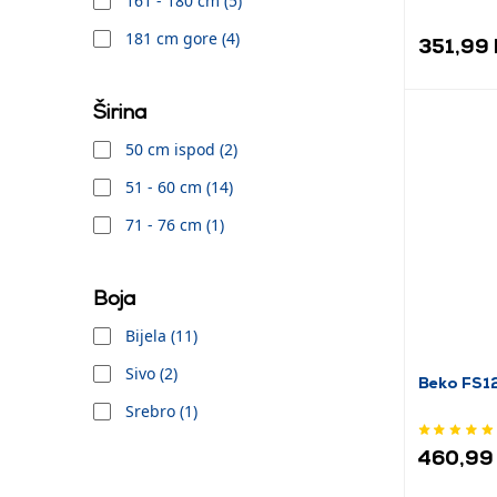
161 - 180 cm (5)
181 cm gore (4)
351,99
Širina
50 cm ispod (2)
51 - 60 cm (14)
71 - 76 cm (1)
Boja
Bijela (11)
Sivo (2)
Beko FS1
Srebro (1)
460,99