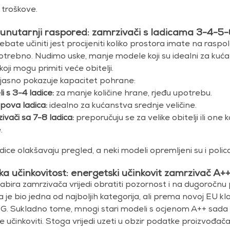
troškove.
i unutarnji raspored: zamrzivači s ladicama 3-4-5
ebate učiniti jest procijeniti koliko prostora imate na raspo
trebno. Nudimo uske, manje modele koji su idealni za kućan
koji mogu primiti veće obitelji.
a jasno pokazuje kapacitet pohrane:
i s 3-4 ladice:
za manje količine hrane, rjeđu upotrebu.
ipova ladica:
idealno za kućanstva srednje veličine.
ivači sa 7-8 ladica:
preporučuju se za velike obitelji ili one
.
dice olakšavaju pregled, a neki modeli opremljeni su i polic
a učinkovitost: energetski učinkovit zamrzivač A+
abira zamrzivača vrijedi obratiti pozornost i na dugoročnu 
je bio jedna od najboljih kategorija, ali prema novoj EU kla
-G. Sukladno tome, mnogi stari modeli s ocjenom A++ sada spa
 učinkoviti. Stoga vrijedi uzeti u obzir podatke proizvođača