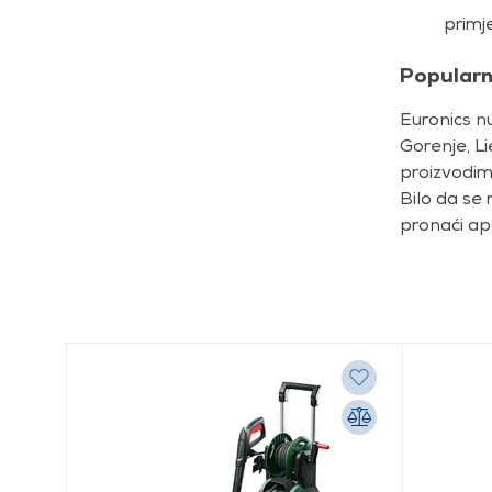
primj
Popularn
Euronics n
Gorenje, Li
proizvodim
Bilo da se 
pronaći ap