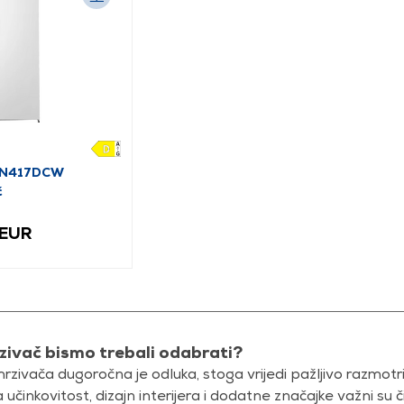
FN417DCW
č
 EUR
zivač bismo trebali odabrati?
zivača dugoročna je odluka, stoga vrijedi pažljivo razmotriti
učinkovitost, dizajn interijera i dodatne značajke važni su 