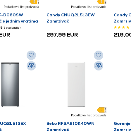
Podatkovni list proizvoda
Podatkovni list proizvoda
EF-D060SW
Candy CNUQ2L513EW
Candy 
 s jednim vratima
Zamrzivač
Zamrzi
5
(3
evaluacija
)
 EUR
297,99 EUR
219,0
Podatkovni list proizvoda
NUQ2L513EX
Beko RFSA210K40WN
Gorenj
č
Zamrzivač
Zamrzi