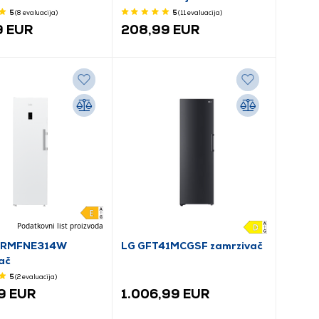
5
(8
evaluacija
)
5
(11
evaluacija
)
9 EUR
208,99 EUR
Podatkovni list proizvoda
3RMFNE314W
LG GFT41MCGSF zamrzivač
ač
5
(2
evaluacija
)
9 EUR
1.006,99 EUR