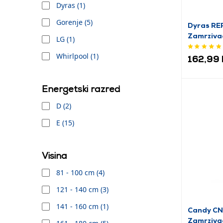
Dyras (1)
Gorenje (5)
Dyras R
Zamrzivač
LG (1)
Whirlpool (1)
162,99
Energetski razred
D (2)
E (15)
Visina
81 - 100 cm (4)
121 - 140 cm (3)
141 - 160 cm (1)
Candy C
Zamrziva