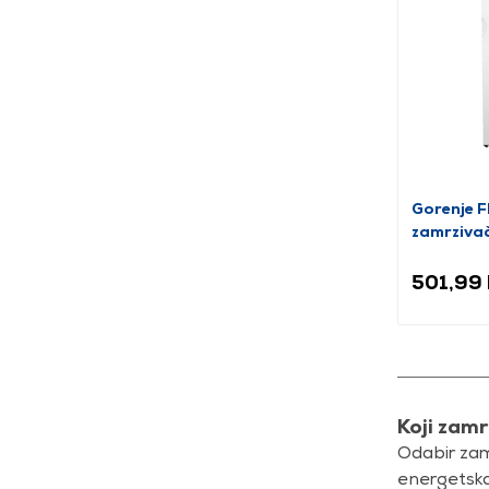
Gorenje 
zamrziva
501,99
Koji zamr
Odabir zamr
energetska 