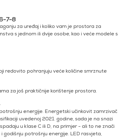
-6-7-8
laganju za uređaj i koliko vam je prostora za
stva s jednom ili dvije osobe, kao i veće modele s
 koji redovito pohranjuju veće količine smrznute
ama za još praktičnije korištenje prostora.
+
potrošnju energije. Energetski učinkovit zamrzivač
sifikaciji uvedenoj 2021. godine, sada je na snazi
daju u klase C ili D, na primjer - ali to ne znači
 i godišnju potrošnju energije. LED rasvjeta,