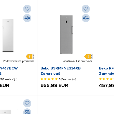
Podatkovni list proizvoda
Podatkovni list proizvoda
FN4172CW
Beko B3RMFNE314XB
Beko R
č
Zamrzivač
Zamrzi
5
(2
evaluacija
)
5
(2
evaluacija
)
 EUR
655,99 EUR
457,9