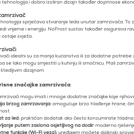
a tehnologija i dobro izoliran dizajn također doprinose ek
zamrzivač
hnologija sprječava stvaranje leda unutar zamrzivača. To 
edi vrijeme i energiju. NoFrost sustav također osigurava 
 ostaje svježa.
zivači
ivači idealni su za manja kućanstva ili za dodatne potrebe
pa se lako mogu smjestiti u kuhinju ili smočnicu. Mali zamrzi
štedljivim dizajnom.
risne značajke zamrzivača
rzivači mogu imati i mnoge dodatne značajke koje njihovo k
ija brzog zamrzavanja:
omogućuje brzo hlađenje hrane, čime
nost.
t za led:
praktičan dodatak ako često konzumirate hladna 
ljanje putem zaslona osjetljivog na dodir:
moderno rješenje
ne funkcije (Wi-Fi veza):
uređajem možete daljinski provjera