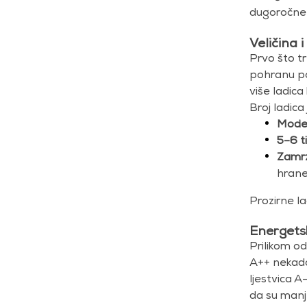
dugoročne 
Veličina 
Prvo što tr
pohranu po
više ladica 
Broj ladic
Model
5–6 t
Zamrz
hrane
Prozirne la
Energetsk
Prilikom od
A++ nekada 
ljestvica A
da su manje