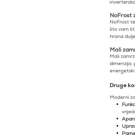
invertersk
NoFrost 
NoFrost te
što vam št
hrana dulje
Mali zamr
Mali zamrz
dimenzija, 
energetski 
Druge ko
Moderni zam
Funkc
vrijed
Apara
Uprav
Pamet