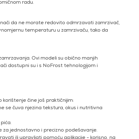
onomičnom radu.
znači da ne morate redovito odmrzavati zamrzivač,
ravnomjernu temperaturu u zamrzivaču, tako da
 zamrzavanja. Ovi modeli su obično manjih
vači dostupni su i s NoFrost tehnologijom i
orištenje čine još praktičnijim:
 se čuva njezina tekstura, okus i nutritivna
pića.
 za jednostavno i precizno podešavanje.
vati ili upravljati pomoću aplikacije - korisno, na