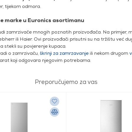
er, tijekom odmora.
e marke u Euronics asortimanu
udi zamrzivače mnogih poznatih proizvođača. Na primjer, m
ebherr ili Haier. Ovi proizvođači prisutni su na tržištu već d
a stekli su povjerenje kupaca.
radi o
zamrzivaču,
škrinji za zamrzavanje
ili nekom drugom
v
arat koji odgovara njegovim potrebama.
Preporučujemo za vas