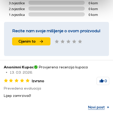
3 zvjezdice
0 kom
2 zvjezdice
0 kom
1 zvjezdica
0 kom
Recite nam svoje mišljenje o ovom proizvodu!
Cijenim to
Anonimni Kupac
Provjerena recenzija kupaca
13. 03. 2026.
Izvrsno
0
Prevedena evaluacija
Lijep zamrzivač!
»
Novi post