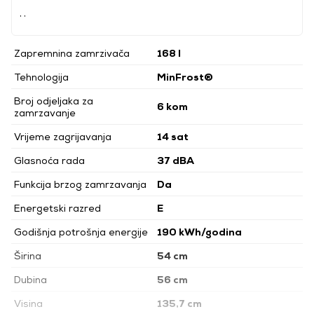
, ,
Zapremnina zamrzivača
168 l
Tehnologija
MinFrost®
Broj odjeljaka za
6 kom
zamrzavanje
Vrijeme zagrijavanja
14 sat
Glasnoća rada
37 dBA
Funkcija brzog zamrzavanja
Da
Energetski razred
E
Godišnja potrošnja energije
190 kWh/godina
Širina
54 cm
Dubina
56 cm
Visina
135,7 cm