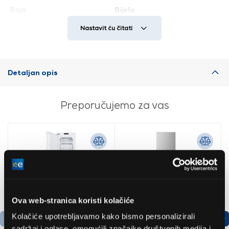
Boja
Bijela
Vrsta hladnjaka
Zamrzivač
Nastavit ću čitati
Detaljan opis
Preporučujemo za vas
Ova web-stranica koristi kolačiće
Kolačiće upotrebljavamo kako bismo personalizirali
sadržaj i oglase, omogućili značajke društvenih medija i