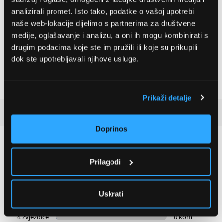
analizirali promet. Isto tako, podatke o vašoj upotrebi
naše web-lokacije dijelimo s partnerima za društvene
medije, oglašavanje i analizu, a oni ih mogu kombinirati s
Candy CUS518EW
LG GBBSJ10EPY
drugim podacima koje ste im pružili ili koje su prikupili
Ugradbeni zamrzivač
Hladnjak s donjim
zamrzivačem
dok ste upotrebljavali njihove usluge.
554,99 EUR
504,99 EUR
Prikaži detalje
Recenzije kupaca
(11)
Doprinos
5
Prilagodi
11 ocjena
Uskrati
5 zvjezdica
11 kom
4 zvjezdice
0 kom