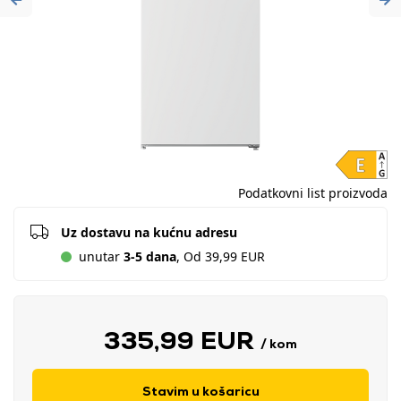
Previous
Ne
Podatkovni list proizvoda
Uz dostavu na kućnu adresu
unutar
3-5 dana
, Od 39,99 EUR
335,99 EUR
/ kom
Stavim u košaricu